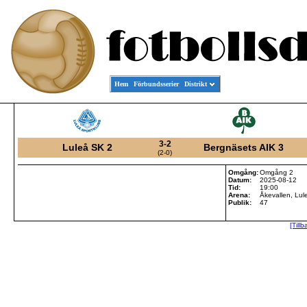
Hem
Förbundsserier
Distrikt
3-2
Luleå SK 2
Bergnäsets AIK 3
(2-0)
Omgång:
Omgång 2
Datum:
2025-08-12
Tid:
19:00
Arena:
Åkevallen, Lul
Publik:
47
[Tillb