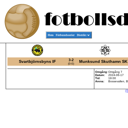
Hem
Förbundsserier
Distrikt
3-2
Svartbjörnsbyns IF
Munksund Skuthamn SK
(0-0)
Omgång:
Omgång 7
Datum:
2024-06-17
Tid:
19:00
Arena:
Bossevallen, 
[T