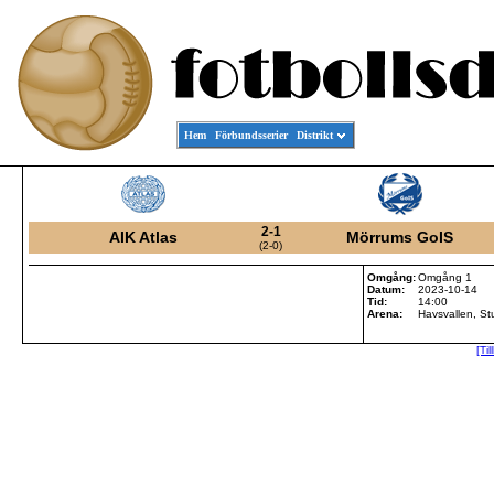
Hem
Förbundsserier
Distrikt
2-1
AIK Atlas
Mörrums GoIS
(2-0)
Omgång:
Omgång 1
Datum:
2023-10-14
Tid:
14:00
Arena:
Havsvallen, St
[Ti