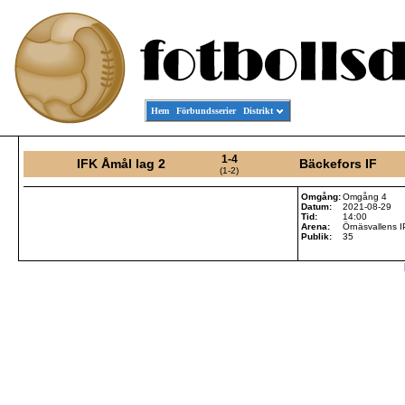
Hem
Förbundsserier
Distrikt
1-4
IFK Åmål lag 2
Bäckefors IF
(1-2)
Omgång:
Omgång 4
Datum:
2021-08-29
Tid:
14:00
Arena:
Örnäsvallens I
Publik:
35