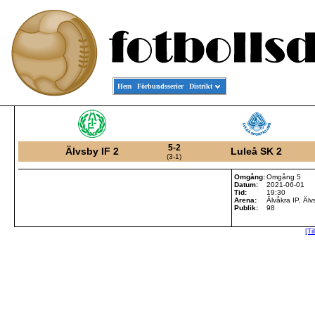
Hem
Förbundsserier
Distrikt
5-2
Älvsby IF 2
Luleå SK 2
(3-1)
Omgång:
Omgång 5
Datum:
2021-06-01
Tid:
19:30
Arena:
Älvåkra IP, Äl
Publik:
98
[Ti