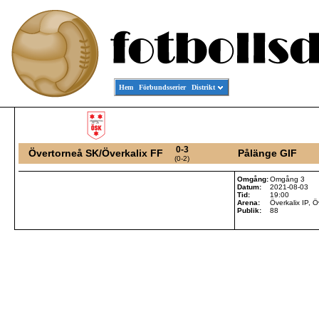
Hem
Förbundsserier
Distrikt
0-3
Övertorneå SK/Överkalix FF
Pålänge GIF
(0-2)
Omgång:
Omgång 3
Datum:
2021-08-03
Tid:
19:00
Arena:
Överkalix IP, Ö
Publik:
88