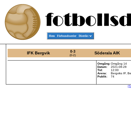
Hem
Förbundsserier
Distrikt
0-3
IFK Bergvik
Söderala AIK
(0-2)
Omgång:
Omgång 14
Datum:
2021-08-28
Tid:
12:00
Arena:
Bergviks IP, Be
Publik:
74
[T