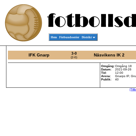
Hem
Förbundsserier
Distrikt
3-0
IFK Gnarp
Näsvikens IK 2
(2-0)
Omgång:
Omgång 18
Datum:
2021-09-26
Tid:
12:00
Arena:
Gnarps IP, Gn
Publik:
40
[Till