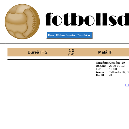
Hem
Förbundsserier
Distrikt
1-3
Bureå IF 2
Malå IF
(1-2)
Omgång:
Omgång 19
Datum:
2020-09-13
Tid:
13:00
Arena:
Tallbacka IP, 
Publik:
49
[Ti