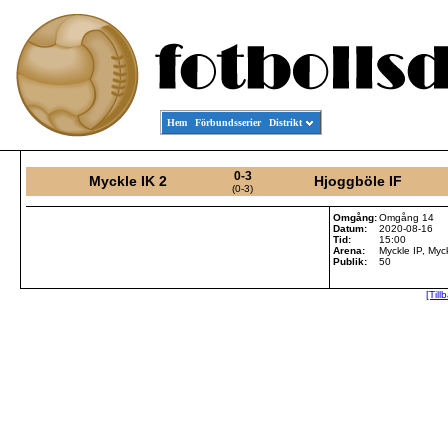
Hem
Förbundsserier
Distrikt
0-3
Myckle IK 2
Hjoggböle IF
(0-3)
Omgång:
Omgång 14
Datum:
2020-08-16
Tid:
15:00
Arena:
Myckle IP, Myc
Publik:
50
[Till