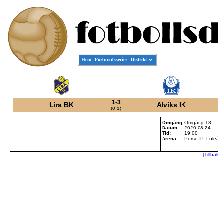
Hem
Förbundsserier
Distrikt
1-3
Lira BK
Alviks IK
(0-1)
Omgång:
Omgång 13
Datum:
2020-08-24
Tid:
19:00
Arena:
Porsö IP, Lule
[Tillba