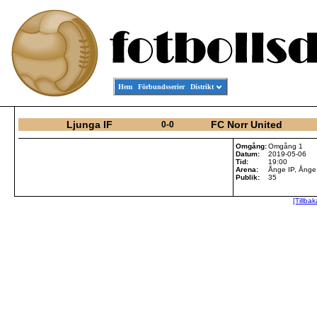
Hem
Förbundsserier
Distrikt
Ljunga IF
FC Norr United
0-0
Omgång:
Omgång 1
Datum:
2019-05-06
Tid:
19:00
Arena:
Ånge IP, Ånge
Publik:
35
[Tillbak