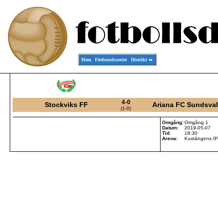
Hem
Förbundsserier
Distrikt
4-0
Stockviks FF
Ariana FC Sundsval
(1-0)
Omgång:
Omgång 1
Datum:
2019-05-07
Tid:
18:30
Arena:
Kustängens IP,