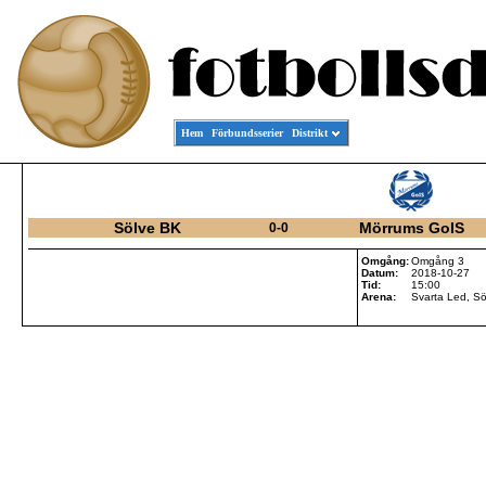
Hem
Förbundsserier
Distrikt
Sölve BK
Mörrums GoIS
0-0
Omgång:
Omgång 3
Datum:
2018-10-27
Tid:
15:00
Arena:
Svarta Led, S