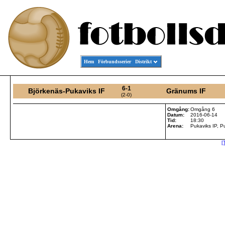
Hem
Förbundsserier
Distrikt
6-1
Björkenäs-Pukaviks IF
Gränums IF
(2-0)
Omgång:
Omgång 6
Datum:
2016-06-14
Tid:
18:30
Arena:
Pukaviks IP, P
[