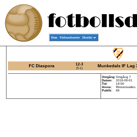
Hem
Förbundsserier
Distrikt
12-3
FC Diaspora
Munkedals IF Lag 
(5-1)
Omgång:
Omgång 7
Datum:
2016-06-01
Tid:
19:00
Arena:
Rimnersvallen,
Publik:
66