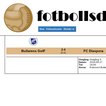
Hem
Förbundsserier
Distrikt
2-4
Bullarens GoIF
FC Diaspora
(2-2)
Omgång:
Omgång 5
Datum:
2016-05-17
Tid:
19:00
Arena:
Kvännevi Bulla