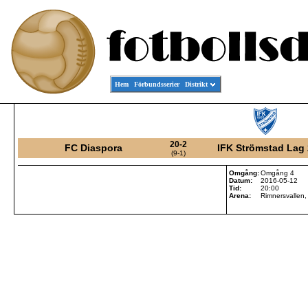
Hem
Förbundsserier
Distrikt
20-2
FC Diaspora
IFK Strömstad Lag 
(9-1)
Omgång:
Omgång 4
Datum:
2016-05-12
Tid:
20:00
Arena:
Rimnersvallen,