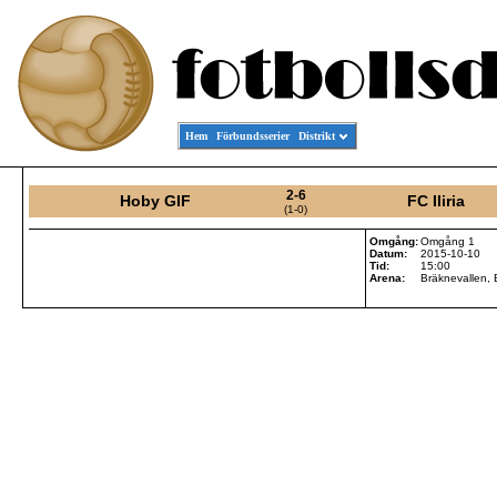
Hem
Förbundsserier
Distrikt
2-6
Hoby GIF
FC Iliria
(1-0)
Omgång:
Omgång 1
Datum:
2015-10-10
Tid:
15:00
Arena:
Bräknevallen,