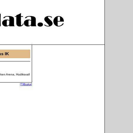
s IK
ken Arena, Hudiksvall
[Tillbaka]