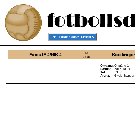
Hem
Förbundsserier
Distrikt
1-0
Forsa IF 2/NIK 2
Korskrogen
(1-0)
Omgång:
Omgång 1
Datum:
2015-10-04
Tid:
13:00
Arena:
Glysis Sparban