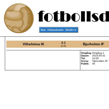
Hem
Förbundsserier
Distrikt
2-1
Vilhelmina IK
Bjurholms IF
(1-0)
Omgång:
Omgång 1
Datum:
2015-05-31
Tid:
14:00
Arena:
Tjärnvallen IP,
Publik:
40