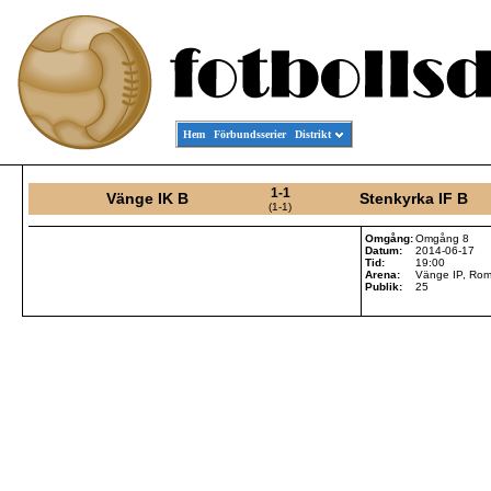
Hem
Förbundsserier
Distrikt
1-1
Vänge IK B
Stenkyrka IF B
(1-1)
Omgång:
Omgång 8
Datum:
2014-06-17
Tid:
19:00
Arena:
Vänge IP, Rom
Publik:
25