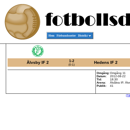
Hem
Förbundsserier
Distrikt
1-2
Älvsby IF 2
Hedens IF 2
(0-1)
Omgång:
Omgång 11
Datum:
2012-08-22
Tid:
18:30
Arena:
Älvåkra IP, Äl
Publik:
41
[Ti