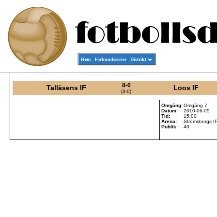
Hem
Förbundsserier
Distrikt
8-0
Tallåsens IF
Loos IF
(3-0)
Omgång:
Omgång 7
Datum:
2010-06-05
Tid:
15:00
Arena:
Strömsborgs IP
Publik:
40