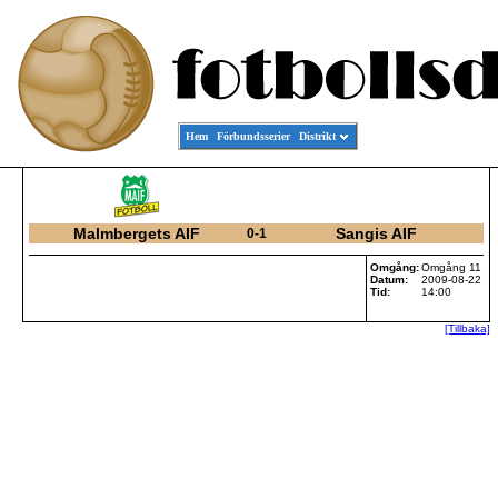
Hem
Förbundsserier
Distrikt
Malmbergets AIF
Sangis AIF
0-1
Omgång:
Omgång 11
Datum:
2009-08-22
Tid:
14:00
[Tillbaka]