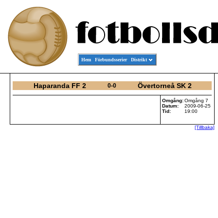
Hem
Förbundsserier
Distrikt
Haparanda FF 2
Övertorneå SK 2
0-0
Omgång:
Omgång 7
Datum:
2009-06-25
Tid:
19:00
[Tillbaka]