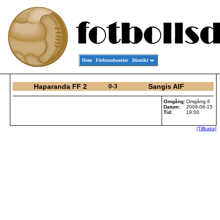
Hem
Förbundsserier
Distrikt
Haparanda FF 2
Sangis AIF
0-3
Omgång:
Omgång 6
Datum:
2009-06-15
Tid:
19:00
[Tillbaka]