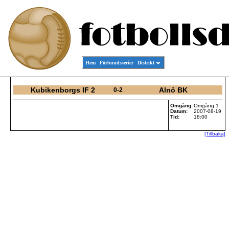
Hem
Förbundsserier
Distrikt
Kubikenborgs IF 2
Alnö BK
0-2
Omgång:
Omgång 1
Datum:
2007-08-19
Tid:
18:00
[Tillbaka]