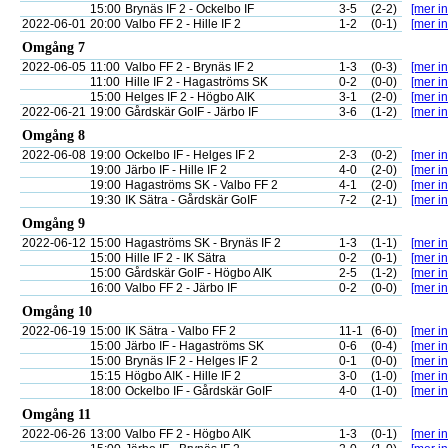
15:00
Brynäs IF 2 - Ockelbo IF
3-5
(2-2)
[mer in
2022-06-01
20:00
Valbo FF 2 - Hille IF 2
1-2
(0-1)
[mer in
Omgång 7
2022-06-05
11:00
Valbo FF 2 - Brynäs IF 2
1-3
(0-3)
[mer in
11:00
Hille IF 2 - Hagaströms SK
0-2
(0-0)
[mer in
15:00
Helges IF 2 - Högbo AIK
3-1
(2-0)
[mer in
2022-06-21
19:00
Gårdskär GoIF - Järbo IF
3-6
(1-2)
[mer in
Omgång 8
2022-06-08
19:00
Ockelbo IF - Helges IF 2
2-3
(0-2)
[mer in
19:00
Järbo IF - Hille IF 2
4-0
(2-0)
[mer in
19:00
Hagaströms SK - Valbo FF 2
4-1
(2-0)
[mer in
19:30
IK Sätra - Gårdskär GoIF
7-2
(2-1)
[mer in
Omgång 9
2022-06-12
15:00
Hagaströms SK - Brynäs IF 2
1-3
(1-1)
[mer in
15:00
Hille IF 2 - IK Sätra
0-2
(0-1)
[mer in
15:00
Gårdskär GoIF - Högbo AIK
2-5
(1-2)
[mer in
16:00
Valbo FF 2 - Järbo IF
0-2
(0-0)
[mer in
Omgång 10
2022-06-19
15:00
IK Sätra - Valbo FF 2
11-1
(6-0)
[mer in
15:00
Järbo IF - Hagaströms SK
0-6
(0-4)
[mer in
15:00
Brynäs IF 2 - Helges IF 2
0-1
(0-0)
[mer in
15:15
Högbo AIK - Hille IF 2
3-0
(1-0)
[mer in
18:00
Ockelbo IF - Gårdskär GoIF
4-0
(1-0)
[mer in
Omgång 11
2022-06-26
13:00
Valbo FF 2 - Högbo AIK
1-3
(0-1)
[mer in