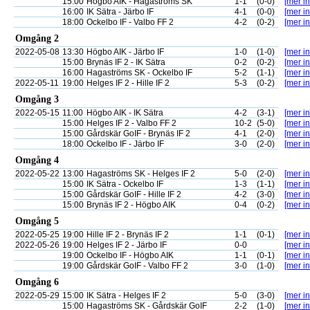
15:00
Högbo AIK - Hagaströms SK
1-1
(0-0)
[mer in
16:00
IK Sätra - Järbo IF
4-1
(0-0)
[mer in
18:00
Ockelbo IF - Valbo FF 2
4-2
(0-2)
[mer in
Omgång 2
2022-05-08
13:30
Högbo AIK - Järbo IF
1-0
(1-0)
[mer in
15:00
Brynäs IF 2 - IK Sätra
0-2
(0-2)
[mer in
16:00
Hagaströms SK - Ockelbo IF
5-2
(1-1)
[mer in
2022-05-11
19:00
Helges IF 2 - Hille IF 2
5-3
(0-2)
[mer in
Omgång 3
2022-05-15
11:00
Högbo AIK - IK Sätra
4-2
(3-1)
[mer in
15:00
Helges IF 2 - Valbo FF 2
10-2
(5-0)
[mer in
15:00
Gårdskär GoIF - Brynäs IF 2
4-1
(2-0)
[mer in
18:00
Ockelbo IF - Järbo IF
3-0
(2-0)
[mer in
Omgång 4
2022-05-22
13:00
Hagaströms SK - Helges IF 2
5-0
(2-0)
[mer in
15:00
IK Sätra - Ockelbo IF
1-3
(1-1)
[mer in
15:00
Gårdskär GoIF - Hille IF 2
4-2
(3-0)
[mer in
15:00
Brynäs IF 2 - Högbo AIK
0-4
(0-2)
[mer in
Omgång 5
2022-05-25
19:00
Hille IF 2 - Brynäs IF 2
1-1
(0-1)
[mer in
2022-05-26
19:00
Helges IF 2 - Järbo IF
0-0
[mer in
19:00
Ockelbo IF - Högbo AIK
1-1
(0-1)
[mer in
19:00
Gårdskär GoIF - Valbo FF 2
3-0
(1-0)
[mer in
Omgång 6
2022-05-29
15:00
IK Sätra - Helges IF 2
5-0
(3-0)
[mer in
15:00
Hagaströms SK - Gårdskär GoIF
2-2
(1-0)
[mer in