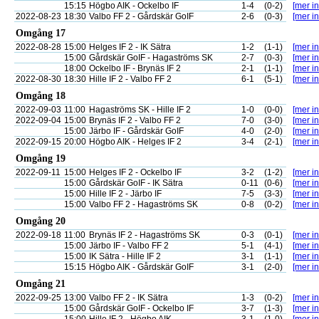
15:15
Högbo AIK - Ockelbo IF
1-4
(0-2)
[mer in
2022-08-23
18:30
Valbo FF 2 - Gårdskär GoIF
2-6
(0-3)
[mer in
Omgång 17
2022-08-28
15:00
Helges IF 2 - IK Sätra
1-2
(1-1)
[mer in
15:00
Gårdskär GoIF - Hagaströms SK
2-7
(0-3)
[mer in
18:00
Ockelbo IF - Brynäs IF 2
2-1
(1-1)
[mer in
2022-08-30
18:30
Hille IF 2 - Valbo FF 2
6-1
(5-1)
[mer in
Omgång 18
2022-09-03
11:00
Hagaströms SK - Hille IF 2
1-0
(0-0)
[mer in
2022-09-04
15:00
Brynäs IF 2 - Valbo FF 2
7-0
(3-0)
[mer in
15:00
Järbo IF - Gårdskär GoIF
4-0
(2-0)
[mer in
2022-09-15
20:00
Högbo AIK - Helges IF 2
3-4
(2-1)
[mer in
Omgång 19
2022-09-11
15:00
Helges IF 2 - Ockelbo IF
3-2
(1-2)
[mer in
15:00
Gårdskär GoIF - IK Sätra
0-11
(0-6)
[mer in
15:00
Hille IF 2 - Järbo IF
7-5
(3-3)
[mer in
15:00
Valbo FF 2 - Hagaströms SK
0-8
(0-2)
[mer in
Omgång 20
2022-09-18
11:00
Brynäs IF 2 - Hagaströms SK
0-3
(0-1)
[mer in
15:00
Järbo IF - Valbo FF 2
5-1
(4-1)
[mer in
15:00
IK Sätra - Hille IF 2
3-1
(1-1)
[mer in
15:15
Högbo AIK - Gårdskär GoIF
3-1
(2-0)
[mer in
Omgång 21
2022-09-25
13:00
Valbo FF 2 - IK Sätra
1-3
(0-2)
[mer in
15:00
Gårdskär GoIF - Ockelbo IF
3-7
(1-3)
[mer in