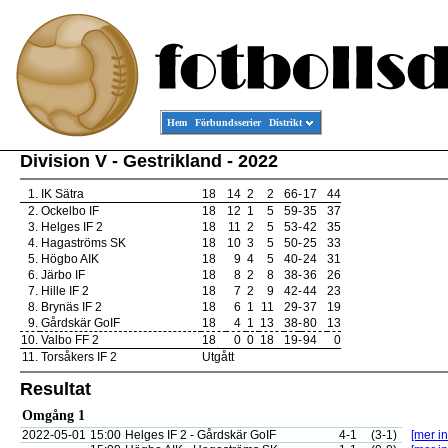
Hem
Förbundsserier
Distrikt
Division V - Gestrikland - 2022
1.
IK Sätra
18
14
2
2
66
-
17
44
2.
Ockelbo IF
18
12
1
5
59
-
35
37
3.
Helges IF 2
18
11
2
5
53
-
42
35
4.
Hagaströms SK
18
10
3
5
50
-
25
33
5.
Högbo AIK
18
9
4
5
40
-
24
31
6.
Järbo IF
18
8
2
8
38
-
36
26
7.
Hille IF 2
18
7
2
9
42
-
44
23
8.
Brynäs IF 2
18
6
1
11
29
-
37
19
9.
Gårdskär GoIF
18
4
1
13
38
-
80
13
10.
Valbo FF 2
18
0
0
18
19
-
94
0
11.
Torsåkers IF 2
Utgått
Resultat
Omgång 1
2022-05-01
15:00
Helges IF 2 - Gårdskär GoIF
4-1
(3-1)
[mer in