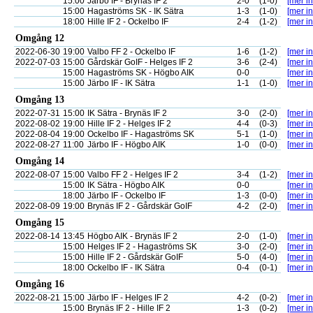
15:00
Järbo IF - Brynäs IF 2
2-0
(1-0)
[mer in
15:00
Hagaströms SK - IK Sätra
1-3
(1-0)
[mer in
18:00
Hille IF 2 - Ockelbo IF
2-4
(1-2)
[mer in
Omgång 12
2022-06-30
19:00
Valbo FF 2 - Ockelbo IF
1-6
(1-2)
[mer in
2022-07-03
15:00
Gårdskär GoIF - Helges IF 2
3-6
(2-4)
[mer in
15:00
Hagaströms SK - Högbo AIK
0-0
[mer in
15:00
Järbo IF - IK Sätra
1-1
(1-0)
[mer in
Omgång 13
2022-07-31
15:00
IK Sätra - Brynäs IF 2
3-0
(2-0)
[mer in
2022-08-02
19:00
Hille IF 2 - Helges IF 2
4-4
(0-3)
[mer in
2022-08-04
19:00
Ockelbo IF - Hagaströms SK
5-1
(1-0)
[mer in
2022-08-27
11:00
Järbo IF - Högbo AIK
1-0
(0-0)
[mer in
Omgång 14
2022-08-07
15:00
Valbo FF 2 - Helges IF 2
3-4
(1-2)
[mer in
15:00
IK Sätra - Högbo AIK
0-0
[mer in
18:00
Järbo IF - Ockelbo IF
1-3
(0-0)
[mer in
2022-08-09
19:00
Brynäs IF 2 - Gårdskär GoIF
4-2
(2-0)
[mer in
Omgång 15
2022-08-14
13:45
Högbo AIK - Brynäs IF 2
2-0
(1-0)
[mer in
15:00
Helges IF 2 - Hagaströms SK
3-0
(2-0)
[mer in
15:00
Hille IF 2 - Gårdskär GoIF
5-0
(4-0)
[mer in
18:00
Ockelbo IF - IK Sätra
0-4
(0-1)
[mer in
Omgång 16
2022-08-21
15:00
Järbo IF - Helges IF 2
4-2
(0-2)
[mer in
15:00
Brynäs IF 2 - Hille IF 2
1-3
(0-2)
[mer in