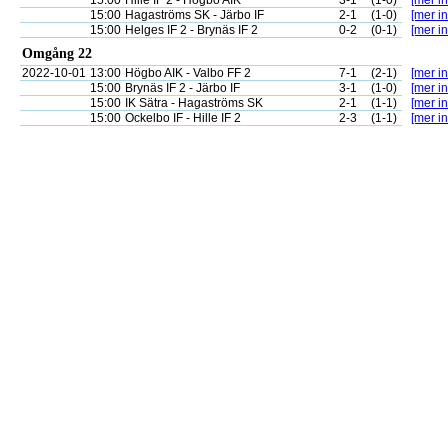
15:00
Hille IF 2 - Högbo AIK
3-1
(1-0)
[mer in
15:00
Hagaströms SK - Järbo IF
2-1
(1-0)
[mer in
15:00
Helges IF 2 - Brynäs IF 2
0-2
(0-1)
[mer in
Omgång 22
2022-10-01
13:00
Högbo AIK - Valbo FF 2
7-1
(2-1)
[mer in
15:00
Brynäs IF 2 - Järbo IF
3-1
(1-0)
[mer in
15:00
IK Sätra - Hagaströms SK
2-1
(1-1)
[mer in
15:00
Ockelbo IF - Hille IF 2
2-3
(1-1)
[mer in