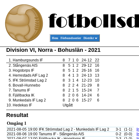
Hem
Förbundsserier
Distrikt
Division VI, Norra - Bohuslän - 2021
1.
Hamburgsunds IF
8
7
1
0
24
-
12
22
2.
Stångenäs AIS
8
5
1
2
29
-
12
16
3.
Hogstorps IF
8
5
1
2
26
-
16
16
4.
Herrestads AIF Lag 2
8
4
1
3
24
-
13
13
5.
IFK Strömstad Lag 2
8
3
1
4
12
-
23
10
6.
Bovall-Hunnebo
8
2
2
4
21
-
29
8
7.
Tanums IF
8
2
1
5
15
-
24
7
8.
Fjällbacka IK
8
2
0
6
14
-
24
6
9.
Munkedals IF Lag 2
8
2
0
6
15
-
27
6
10.
Hedekas IF
Utgått
Resultat
Omgång 1
2021-08-05
19:00
IFK Strömstad Lag 2 - Munkedals IF Lag 2
3-1
(1-1)
[
2021-08-06
19:00
Tanums IF - Stångenäs AIS
0-2
(0-0)
[
2021-08-07
13:00
Fjällbacka IK - Hogstorps IF
2-3
(1-3)
[