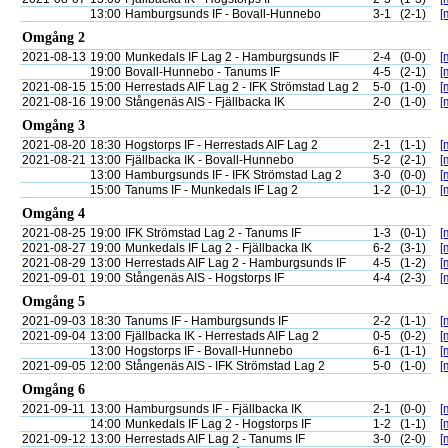
13:00
Hamburgsunds IF - Bovall-Hunnebo
3-1
(2-1)
[
Omgång 2
2021-08-13
19:00
Munkedals IF Lag 2 - Hamburgsunds IF
2-4
(0-0)
[
19:00
Bovall-Hunnebo - Tanums IF
4-5
(2-1)
[
2021-08-15
15:00
Herrestads AIF Lag 2 - IFK Strömstad Lag 2
5-0
(1-0)
[
2021-08-16
19:00
Stångenäs AIS - Fjällbacka IK
2-0
(1-0)
[
Omgång 3
2021-08-20
18:30
Hogstorps IF - Herrestads AIF Lag 2
2-1
(1-1)
[
2021-08-21
13:00
Fjällbacka IK - Bovall-Hunnebo
5-2
(2-1)
[
13:00
Hamburgsunds IF - IFK Strömstad Lag 2
3-0
(0-0)
[
15:00
Tanums IF - Munkedals IF Lag 2
1-2
(0-1)
[
Omgång 4
2021-08-25
19:00
IFK Strömstad Lag 2 - Tanums IF
1-3
(0-1)
[
2021-08-27
19:00
Munkedals IF Lag 2 - Fjällbacka IK
6-2
(3-1)
[
2021-08-29
13:00
Herrestads AIF Lag 2 - Hamburgsunds IF
4-5
(1-2)
[
2021-09-01
19:00
Stångenäs AIS - Hogstorps IF
4-4
(2-3)
[
Omgång 5
2021-09-03
18:30
Tanums IF - Hamburgsunds IF
2-2
(1-1)
[
2021-09-04
13:00
Fjällbacka IK - Herrestads AIF Lag 2
0-5
(0-2)
[
13:00
Hogstorps IF - Bovall-Hunnebo
6-1
(1-1)
[
2021-09-05
12:00
Stångenäs AIS - IFK Strömstad Lag 2
5-0
(1-0)
[
Omgång 6
2021-09-11
13:00
Hamburgsunds IF - Fjällbacka IK
2-1
(0-0)
[
14:00
Munkedals IF Lag 2 - Hogstorps IF
1-2
(1-1)
[
2021-09-12
13:00
Herrestads AIF Lag 2 - Tanums IF
3-0
(2-0)
[