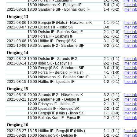
14:00
Forsa IF - Ljusdals IF
1-2
(0-0)
[mer inf
16:00
Näsvikens IK - Edsbyns IF
5-4
(2-4)
[mer inf
2021-08-18
18:00
Sandarne SIF - Bollnäs Kurd IF
1-4
(0-2)
[mer inf
Omgång 13
2021-08-06
19:00
Bergsjö IF (Häls.) - Näsvikens IK
1-1
(0-1)
[mer inf
2021-08-07
12:00
Ljusdals IF - Ilsbo SK
0-0
[mer inf
13:00
Delsbo IF - Bollnäs Kurd IF
2-1
(2-0)
[mer inf
14:00
Forsa IF - Edsbyns IF
2-1
(0-1)
[mer inf
2021-08-08
16:00
Hällbo IF - Rengsjö SK
3-1
(2-0)
[mer inf
2021-10-06
19:30
Strands IF 2 - Sandarne SIF
3-2
(2-1)
[mer inf
Omgång 14
2021-08-12
19:00
Delsbo IF - Strands IF 2
2-1
(1-1)
[mer inf
2021-08-14
12:00
Ilsbo SK - Edsbyns IF
2-2
(1-2)
[mer inf
12:00
Rengsjö SK - Sandarne SIF
8-0
(1-0)
[mer inf
14:00
Forsa IF - Bergsjö IF (Häls.)
4-1
(1-0)
[mer inf
16:00
Näsvikens IK - Bollnäs Kurd IF
3-1
(3-1)
[mer inf
2021-08-15
16:00
Hällbo IF - Ljusdals IF
1-2
(0-1)
[mer inf
Omgång 15
2021-08-19
20:00
Strands IF 2 - Näsvikens IK
3-2
(2-1)
[mer inf
2021-08-21
12:00
Sandarne SIF - Delsbo IF
1-4
(0-3)
[mer inf
12:00
Edsbyns IF - Hällbo IF
2-1
(1-1)
[mer inf
12:00
Ljusdals IF - Rengsjö SK
2-2
(1-2)
[mer inf
16:00
Bergsjö IF (Häls.) - Ilsbo SK
1-1
(0-0)
[mer inf
16:00
Bollnäs Kurd IF - Forsa IF
2-3
(2-1)
[mer inf
Omgång 16
2021-08-27
18:15
Hällbo IF - Bergsjö IF (Häls.)
1-1
(1-1)
[mer inf
2021-08-28
16:00
Rengsjö SK - Delsbo IF
1-2
(0-1)
[mer inf