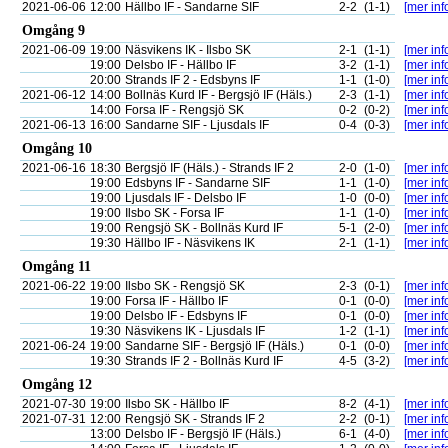
2021-06-06
12:00
Hällbo IF - Sandarne SIF
2-2
(1-1)
[mer inf
Omgång 9
2021-06-09
19:00
Näsvikens IK - Ilsbo SK
2-1
(1-1)
[mer inf
19:00
Delsbo IF - Hällbo IF
3-2
(1-1)
[mer inf
20:00
Strands IF 2 - Edsbyns IF
1-1
(1-0)
[mer inf
2021-06-12
14:00
Bollnäs Kurd IF - Bergsjö IF (Häls.)
2-3
(1-1)
[mer inf
14:00
Forsa IF - Rengsjö SK
0-2
(0-2)
[mer inf
2021-06-13
16:00
Sandarne SIF - Ljusdals IF
0-4
(0-3)
[mer inf
Omgång 10
2021-06-16
18:30
Bergsjö IF (Häls.) - Strands IF 2
2-0
(1-0)
[mer inf
19:00
Edsbyns IF - Sandarne SIF
1-1
(1-0)
[mer inf
19:00
Ljusdals IF - Delsbo IF
1-0
(0-0)
[mer inf
19:00
Ilsbo SK - Forsa IF
1-1
(1-0)
[mer inf
19:00
Rengsjö SK - Bollnäs Kurd IF
5-1
(2-0)
[mer inf
19:30
Hällbo IF - Näsvikens IK
2-1
(1-1)
[mer inf
Omgång 11
2021-06-22
19:00
Ilsbo SK - Rengsjö SK
2-3
(0-1)
[mer inf
19:00
Forsa IF - Hällbo IF
0-1
(0-0)
[mer inf
19:00
Delsbo IF - Edsbyns IF
0-1
(0-0)
[mer inf
19:30
Näsvikens IK - Ljusdals IF
1-2
(1-1)
[mer inf
2021-06-24
19:00
Sandarne SIF - Bergsjö IF (Häls.)
0-1
(0-0)
[mer inf
19:30
Strands IF 2 - Bollnäs Kurd IF
4-5
(3-2)
[mer inf
Omgång 12
2021-07-30
19:00
Ilsbo SK - Hällbo IF
8-2
(4-1)
[mer inf
2021-07-31
12:00
Rengsjö SK - Strands IF 2
2-2
(0-1)
[mer inf
13:00
Delsbo IF - Bergsjö IF (Häls.)
6-1
(4-0)
[mer inf