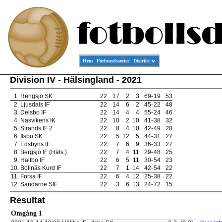
Hem
Förbundsserier
Distrikt
Division IV - Hälsingland - 2021
1.
Rengsjö SK
22
17
2
3
69
-
19
53
2.
Ljusdals IF
22
14
6
2
45
-
22
48
3.
Delsbo IF
22
14
4
4
55
-
24
46
4.
Näsvikens IK
22
10
2
10
41
-
38
32
5.
Strands IF 2
22
8
4
10
42
-
49
28
6.
Ilsbo SK
22
5
12
5
44
-
31
27
7.
Edsbyns IF
22
7
6
9
36
-
33
27
8.
Bergsjö IF (Häls.)
22
7
4
11
29
-
48
25
9.
Hällbo IF
22
6
5
11
30
-
54
23
10.
Bollnäs Kurd IF
22
7
1
14
42
-
54
22
11.
Forsa IF
22
6
4
12
25
-
38
22
12.
Sandarne SIF
22
3
6
13
24
-
72
15
Resultat
Omgång 1