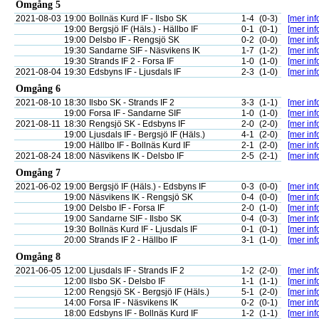
Omgång 5
2021-08-03
19:00
Bollnäs Kurd IF - Ilsbo SK
1-4
(0-3)
[mer inf
19:00
Bergsjö IF (Häls.) - Hällbo IF
0-1
(0-1)
[mer inf
19:00
Delsbo IF - Rengsjö SK
0-2
(0-0)
[mer inf
19:30
Sandarne SIF - Näsvikens IK
1-7
(1-2)
[mer inf
19:30
Strands IF 2 - Forsa IF
1-0
(1-0)
[mer inf
2021-08-04
19:30
Edsbyns IF - Ljusdals IF
2-3
(1-0)
[mer inf
Omgång 6
2021-08-10
18:30
Ilsbo SK - Strands IF 2
3-3
(1-1)
[mer inf
19:00
Forsa IF - Sandarne SIF
1-0
(1-0)
[mer inf
2021-08-11
18:30
Rengsjö SK - Edsbyns IF
2-0
(2-0)
[mer inf
19:00
Ljusdals IF - Bergsjö IF (Häls.)
4-1
(2-0)
[mer inf
19:00
Hällbo IF - Bollnäs Kurd IF
2-1
(2-0)
[mer inf
2021-08-24
18:00
Näsvikens IK - Delsbo IF
2-5
(2-1)
[mer inf
Omgång 7
2021-06-02
19:00
Bergsjö IF (Häls.) - Edsbyns IF
0-3
(0-0)
[mer inf
19:00
Näsvikens IK - Rengsjö SK
0-4
(0-0)
[mer inf
19:00
Delsbo IF - Forsa IF
2-0
(1-0)
[mer inf
19:00
Sandarne SIF - Ilsbo SK
0-4
(0-3)
[mer inf
19:30
Bollnäs Kurd IF - Ljusdals IF
0-1
(0-1)
[mer inf
20:00
Strands IF 2 - Hällbo IF
3-1
(1-0)
[mer inf
Omgång 8
2021-06-05
12:00
Ljusdals IF - Strands IF 2
1-2
(2-0)
[mer inf
12:00
Ilsbo SK - Delsbo IF
1-1
(1-1)
[mer inf
12:00
Rengsjö SK - Bergsjö IF (Häls.)
5-1
(2-0)
[mer inf
14:00
Forsa IF - Näsvikens IK
0-2
(0-1)
[mer inf
18:00
Edsbyns IF - Bollnäs Kurd IF
1-2
(1-1)
[mer inf