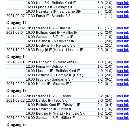
16:00
Ilsbo SK - Bollnäs Kurd IF
6-0
(2-0)
[mer inf
16:00
Ljusdals IF - Edsbyns IF
2-0
(1-0)
[mer inf
16:00
Näsvikens IK - Sandarne SIF
3-4
(1-2)
[mer inf
2021-09-07
17:30
Forsa IF - Strands IF 2
4-1
(1-1)
[mer inf
Omgång 17
2021-09-02
19:30
Strands IF 2 - Ilsbo SK
1-1
(1-1)
[mer inf
2021-09-04
16:00
Bollnäs Kurd IF - Hällbo IF
5-1
(2-0)
[mer inf
16:00
Sandarne SIF - Forsa IF
2-1
(1-0)
[mer inf
16:00
Delsbo IF - Näsvikens IK
3-1
(2-0)
[mer inf
16:00
Edsbyns IF - Rengsjö SK
3-1
(2-1)
[mer inf
2021-10-12
19:30
Bergsjö IF (Häls.) - Ljusdals IF
0-3
(0-1)
[mer inf
Omgång 18
2021-09-11
12:00
Rengsjö SK - Näsvikens IK
1-0
(1-0)
[mer inf
12:00
Forsa IF - Delsbo IF
1-1
(1-0)
[mer inf
16:00
Ljusdals IF - Bollnäs Kurd IF
4-0
(4-0)
[mer inf
16:00
Edsbyns IF - Bergsjö IF (Häls.)
2-0
(2-0)
[mer inf
16:00
Ilsbo SK - Sandarne SIF
2-2
(0-1)
[mer inf
2021-09-12
16:00
Hällbo IF - Strands IF 2
0-1
(0-1)
[mer inf
Omgång 19
2021-09-16
20:00
Strands IF 2 - Ljusdals IF
0-2
(0-1)
[mer inf
2021-09-18
12:00
Delsbo IF - Ilsbo SK
3-0
(2-0)
[mer inf
16:00
Bollnäs Kurd IF - Edsbyns IF
2-4
(0-4)
[mer inf
16:00
Näsvikens IK - Forsa IF
1-0
(1-0)
[mer inf
16:00
Bergsjö IF (Häls.) - Rengsjö SK
1-2
(1-2)
[mer inf
2021-09-19
16:00
Sandarne SIF - Hällbo IF
2-1
(0-1)
[mer inf
Omgång 20