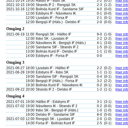
2021-10-14
19:00
Hällbo IF - Ilsbo SK
2-2
(0-2)
[mer inf
2021-10-15
19:00
Strands IF 2 - Rengsjö SK
2-3
(1-2)
[mer inf
2021-10-16
12:00
Bollnäs Kurd IF - Sandarne SIF
4-0
(0-0)
[mer inf
12:00
Edsbyns IF - Näsvikens IK
0-1
(0-0)
[mer inf
12:00
Ljusdals IF - Forsa IF
2-1
(0-1)
[mer inf
12:00
Bergsjö IF (Häls.) - Delsbo IF
2-0
(0-0)
[mer inf
Omgång 2
2021-06-19
11:00
Rengsjö SK - Hällbo IF
9-0
(1-0)
[mer inf
12:00
Ilsbo SK - Ljusdals IF
2-2
(2-2)
[mer inf
12:00
Näsvikens IK - Bergsjö IF (Häls.)
4-1
(3-0)
[mer inf
12:00
Sandarne SIF - Strands IF 2
1-5
(0-1)
[mer inf
13:00
Bollnäs Kurd IF - Delsbo IF
1-1
(1-0)
[mer inf
14:00
Edsbyns IF - Forsa IF
0-0
[mer inf
Omgång 3
2021-06-27
18:00
Ljusdals IF - Hällbo IF
2-2
(0-2)
[mer inf
2021-06-28
19:00
Edsbyns IF - Ilsbo SK
1-1
(1-1)
[mer inf
19:00
Sandarne SIF - Rengsjö SK
0-4
(0-1)
[mer inf
19:00
Bergsjö IF (Häls.) - Forsa IF
3-2
(2-2)
[mer inf
19:30
Bollnäs Kurd IF - Näsvikens IK
0-2
(0-1)
[mer inf
2021-09-22
20:00
Strands IF 2 - Delsbo IF
1-2
(1-1)
[mer inf
Omgång 4
2021-07-01
19:00
Hällbo IF - Edsbyns IF
3-1
(3-1)
[mer inf
2021-07-02
19:00
Näsvikens IK - Strands IF 2
0-2
(0-0)
[mer inf
19:00
Ilsbo SK - Bergsjö IF (Häls.)
1-0
(1-0)
[mer inf
19:00
Delsbo IF - Sandarne SIF
8-0
(5-0)
[mer inf
2021-07-03
12:00
Rengsjö SK - Ljusdals IF
2-0
(1-0)
[mer inf
14:00
Forsa IF - Bollnäs Kurd IF
2-5
(0-1)
[mer inf