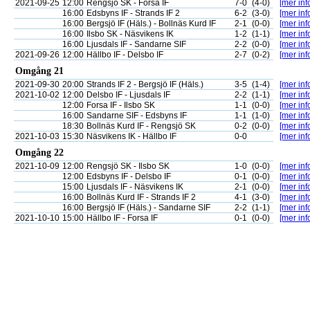
2021-09-25
12:00
Rengsjö SK - Forsa IF
7-0
(4-0)
[mer inf
16:00
Edsbyns IF - Strands IF 2
6-2
(3-0)
[mer inf
16:00
Bergsjö IF (Häls.) - Bollnäs Kurd IF
2-1
(0-0)
[mer inf
16:00
Ilsbo SK - Näsvikens IK
1-2
(1-1)
[mer inf
16:00
Ljusdals IF - Sandarne SIF
2-2
(0-0)
[mer inf
2021-09-26
12:00
Hällbo IF - Delsbo IF
2-7
(0-2)
[mer inf
Omgång 21
2021-09-30
20:00
Strands IF 2 - Bergsjö IF (Häls.)
3-5
(1-4)
[mer inf
2021-10-02
12:00
Delsbo IF - Ljusdals IF
2-2
(1-1)
[mer inf
12:00
Forsa IF - Ilsbo SK
1-1
(0-0)
[mer inf
16:00
Sandarne SIF - Edsbyns IF
1-1
(1-0)
[mer inf
18:30
Bollnäs Kurd IF - Rengsjö SK
0-2
(0-0)
[mer inf
2021-10-03
15:30
Näsvikens IK - Hällbo IF
0-0
[mer inf
Omgång 22
2021-10-09
12:00
Rengsjö SK - Ilsbo SK
1-0
(0-0)
[mer inf
12:00
Edsbyns IF - Delsbo IF
0-1
(0-0)
[mer inf
15:00
Ljusdals IF - Näsvikens IK
2-1
(0-0)
[mer inf
16:00
Bollnäs Kurd IF - Strands IF 2
4-1
(3-0)
[mer inf
16:00
Bergsjö IF (Häls.) - Sandarne SIF
2-2
(1-1)
[mer inf
2021-10-10
15:00
Hällbo IF - Forsa IF
0-1
(0-0)
[mer inf