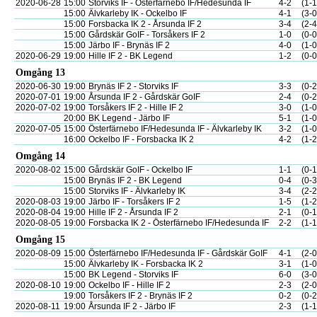
2020-06-28
15:00
Storviks IF - Österfärnebo IF/Hedesunda IF
4-2
(1-1
15:00
Älvkarleby IK - Ockelbo IF
4-1
(3-0
15:00
Forsbacka IK 2 - Årsunda IF 2
3-4
(2-4
15:00
Gårdskär GoIF - Torsåkers IF 2
1-0
(0-0
15:00
Järbo IF - Brynäs IF 2
4-0
(1-0
2020-06-29
19:00
Hille IF 2 - BK Legend
1-2
(0-0
Omgång 13
2020-06-30
19:00
Brynäs IF 2 - Storviks IF
3-3
(0-2
2020-07-01
19:00
Årsunda IF 2 - Gårdskär GoIF
2-4
(0-2
2020-07-02
19:00
Torsåkers IF 2 - Hille IF 2
3-0
(1-0
20:00
BK Legend - Järbo IF
5-1
(1-0
2020-07-05
15:00
Österfärnebo IF/Hedesunda IF - Älvkarleby IK
3-2
(1-0
16:00
Ockelbo IF - Forsbacka IK 2
4-2
(1-2
Omgång 14
2020-08-02
15:00
Gårdskär GoIF - Ockelbo IF
1-1
(0-1
15:00
Brynäs IF 2 - BK Legend
0-4
(0-3
15:00
Storviks IF - Älvkarleby IK
3-4
(2-2
2020-08-03
19:00
Järbo IF - Torsåkers IF 2
1-5
(1-2
2020-08-04
19:00
Hille IF 2 - Årsunda IF 2
2-1
(0-1
2020-08-05
19:00
Forsbacka IK 2 - Österfärnebo IF/Hedesunda IF
2-2
(1-1
Omgång 15
2020-08-09
15:00
Österfärnebo IF/Hedesunda IF - Gårdskär GoIF
4-1
(2-0
15:00
Älvkarleby IK - Forsbacka IK 2
3-1
(1-0
15:00
BK Legend - Storviks IF
6-0
(3-0
2020-08-10
19:00
Ockelbo IF - Hille IF 2
2-3
(2-0
19:00
Torsåkers IF 2 - Brynäs IF 2
0-2
(0-2
2020-08-11
19:00
Årsunda IF 2 - Järbo IF
2-3
(1-1