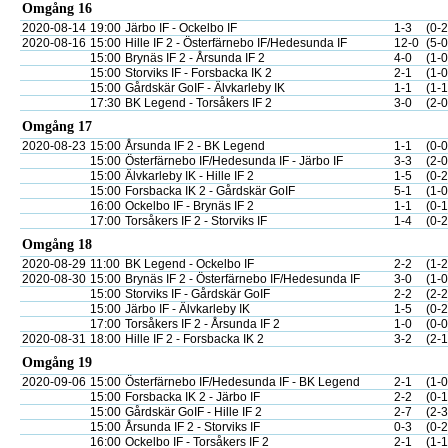
Omgång 16
2020-08-14
19:00
Järbo IF - Ockelbo IF
1-3
(0-2
2020-08-16
15:00
Hille IF 2 - Österfärnebo IF/Hedesunda IF
12-0
(5-0
15:00
Brynäs IF 2 - Årsunda IF 2
4-0
(1-0
15:00
Storviks IF - Forsbacka IK 2
2-1
(1-0
15:00
Gårdskär GoIF - Älvkarleby IK
1-1
(1-1
17:30
BK Legend - Torsåkers IF 2
3-0
(2-0
Omgång 17
2020-08-23
15:00
Årsunda IF 2 - BK Legend
1-1
(0-0
15:00
Österfärnebo IF/Hedesunda IF - Järbo IF
3-3
(2-0
15:00
Älvkarleby IK - Hille IF 2
1-5
(0-2
15:00
Forsbacka IK 2 - Gårdskär GoIF
5-1
(1-0
16:00
Ockelbo IF - Brynäs IF 2
1-1
(0-1
17:00
Torsåkers IF 2 - Storviks IF
1-4
(0-2
Omgång 18
2020-08-29
11:00
BK Legend - Ockelbo IF
2-2
(1-2
2020-08-30
15:00
Brynäs IF 2 - Österfärnebo IF/Hedesunda IF
3-0
(1-0
15:00
Storviks IF - Gårdskär GoIF
2-2
(2-2
15:00
Järbo IF - Älvkarleby IK
1-5
(0-2
17:00
Torsåkers IF 2 - Årsunda IF 2
1-0
(0-0
2020-08-31
18:00
Hille IF 2 - Forsbacka IK 2
3-2
(2-1
Omgång 19
2020-09-06
15:00
Österfärnebo IF/Hedesunda IF - BK Legend
2-1
(1-0
15:00
Forsbacka IK 2 - Järbo IF
2-2
(0-1
15:00
Gårdskär GoIF - Hille IF 2
2-7
(2-3
15:00
Årsunda IF 2 - Storviks IF
0-3
(0-2
16:00
Ockelbo IF - Torsåkers IF 2
2-1
(1-1