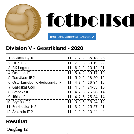
Hem
Förbundsserier
Distrikt
Division V - Gestrikland - 2020
1.
Älvkarleby IK
11
7
2
2
35
-
18
23
2.
Hille IF 2
11
7
1
3
38
-
19
22
3.
BK Legend
11
6
3
2
33
-
12
21
4.
Ockelbo IF
11
5
4
2
30
-
17
19
5.
Torsåkers IF 2
11
5
0
6
18
-
20
15
6.
Österfärnebo IF/Hedesunda IF
11
4
3
4
26
-
34
15
7.
Gårdskär GoIF
11
4
3
4
24
-
33
15
8.
Storviks IF
11
4
2
5
25
-
28
14
9.
Järbo IF
11
4
2
5
25
-
34
14
10.
Brynäs IF 2
11
3
3
5
18
-
24
12
11.
Forsbacka IK 2
11
3
2
6
25
-
27
11
12.
Årsunda IF 2
11
1
1
9
13
-
44
4
Resultat
Omgång 12