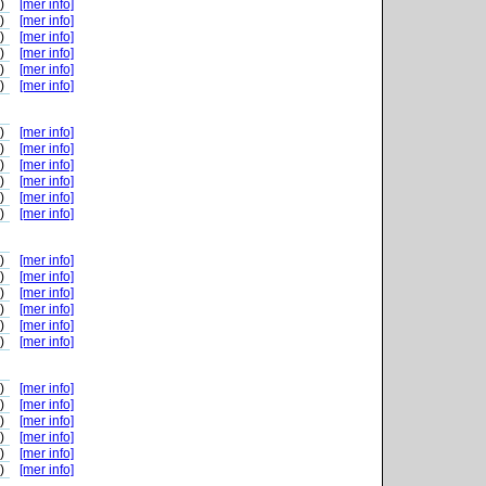
)
[mer info]
)
[mer info]
)
[mer info]
)
[mer info]
)
[mer info]
)
[mer info]
)
[mer info]
)
[mer info]
)
[mer info]
)
[mer info]
)
[mer info]
)
[mer info]
)
[mer info]
)
[mer info]
)
[mer info]
)
[mer info]
)
[mer info]
)
[mer info]
)
[mer info]
)
[mer info]
)
[mer info]
)
[mer info]
)
[mer info]
)
[mer info]