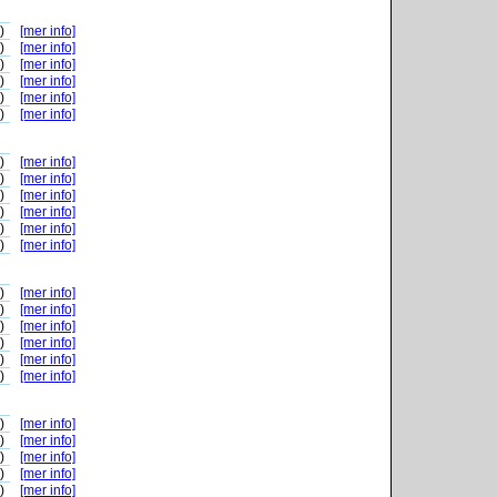
)
[mer info]
)
[mer info]
)
[mer info]
)
[mer info]
)
[mer info]
)
[mer info]
)
[mer info]
)
[mer info]
)
[mer info]
)
[mer info]
)
[mer info]
)
[mer info]
)
[mer info]
)
[mer info]
)
[mer info]
)
[mer info]
)
[mer info]
)
[mer info]
)
[mer info]
)
[mer info]
)
[mer info]
)
[mer info]
)
[mer info]