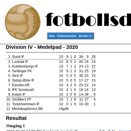
Hem
Förbundsserier
Distrikt
Division IV - Medelpad - 2020
1.
Sund IF
10
9
1
0
36
-
9
28
2.
Lucksta IF
10
8
0
2
40
-
16
24
3.
Kubikenborgs IF
10
7
1
2
24
-
13
22
4.
Selånger FK
10
6
1
3
31
-
25
19
5.
Alnö IF
10
5
0
5
30
-
25
15
6.
Sidsjö-Böle IF
10
5
0
5
17
-
27
15
7.
Essviks AIF
10
4
2
4
25
-
22
14
8.
IFK Sundsvall
10
4
1
5
18
-
24
13
9.
Indals IF
10
2
0
8
14
-
38
6
10.
Söråkers FF
10
1
1
8
11
-
27
4
11.
Torpshammars IF
10
0
1
9
10
-
30
1
12.
Medskogsbrons BK
Utgått
Resultat
Omgång 1