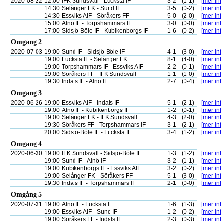
2020-08-22
12:00
IFK Sundsvall - Lucksta IF
3-2
(1-1)
[mer inf
14:30
Selånger FK - Sund IF
3-5
(0-2)
[mer inf
14:30
Essviks AIF - Söråkers FF
5-0
(2-0)
[mer inf
15:00
Alnö IF - Torpshammars IF
3-0
(0-0)
[mer inf
17:00
Sidsjö-Böle IF - Kubikenborgs IF
1-6
(0-2)
[mer inf
Omgång 2
2020-07-03
19:00
Sund IF - Sidsjö-Böle IF
4-1
(3-0)
[mer inf
19:00
Lucksta IF - Selånger FK
8-1
(4-0)
[mer inf
19:00
Torpshammars IF - Essviks AIF
2-2
(0-1)
[mer inf
19:00
Söråkers FF - IFK Sundsvall
1-1
(1-0)
[mer inf
19:30
Indals IF - Alnö IF
2-7
(0-4)
[mer inf
Omgång 3
2020-06-26
19:00
Essviks AIF - Indals IF
5-1
(2-1)
[mer inf
19:00
Alnö IF - Kubikenborgs IF
1-2
(0-1)
[mer inf
19:00
Selånger FK - IFK Sundsvall
4-3
(2-0)
[mer inf
19:30
Söråkers FF - Torpshammars IF
3-1
(2-1)
[mer inf
20:00
Sidsjö-Böle IF - Lucksta IF
3-4
(1-2)
[mer inf
Omgång 4
2020-06-30
19:00
IFK Sundsvall - Sidsjö-Böle IF
1-3
(1-2)
[mer inf
19:00
Sund IF - Alnö IF
3-2
(1-1)
[mer inf
19:00
Kubikenborgs IF - Essviks AIF
3-2
(0-2)
[mer inf
19:00
Selånger FK - Söråkers FF
5-1
(3-0)
[mer inf
19:30
Indals IF - Torpshammars IF
2-1
(0-0)
[mer inf
Omgång 5
2020-07-31
19:00
Alnö IF - Lucksta IF
1-6
(1-3)
[mer inf
19:00
Essviks AIF - Sund IF
1-2
(0-2)
[mer inf
19:00
Söråkers FF - Indals IF
2-3
(0-3)
[mer inf