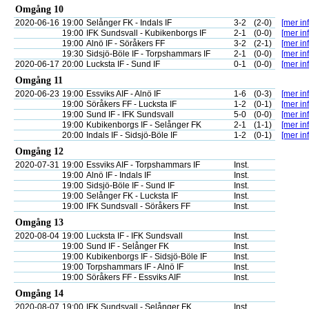
Omgång 10
2020-06-16
19:00
Selånger FK - Indals IF
3-2
(2-0)
[mer inf
19:00
IFK Sundsvall - Kubikenborgs IF
2-1
(0-0)
[mer inf
19:00
Alnö IF - Söråkers FF
3-2
(2-1)
[mer inf
19:30
Sidsjö-Böle IF - Torpshammars IF
2-1
(0-0)
[mer inf
2020-06-17
20:00
Lucksta IF - Sund IF
0-1
(0-0)
[mer inf
Omgång 11
2020-06-23
19:00
Essviks AIF - Alnö IF
1-6
(0-3)
[mer inf
19:00
Söråkers FF - Lucksta IF
1-2
(0-1)
[mer inf
19:00
Sund IF - IFK Sundsvall
5-0
(0-0)
[mer inf
19:00
Kubikenborgs IF - Selånger FK
2-1
(1-1)
[mer inf
20:00
Indals IF - Sidsjö-Böle IF
1-2
(0-1)
[mer inf
Omgång 12
2020-07-31
19:00
Essviks AIF - Torpshammars IF
Inst.
19:00
Alnö IF - Indals IF
Inst.
19:00
Sidsjö-Böle IF - Sund IF
Inst.
19:00
Selånger FK - Lucksta IF
Inst.
19:00
IFK Sundsvall - Söråkers FF
Inst.
Omgång 13
2020-08-04
19:00
Lucksta IF - IFK Sundsvall
Inst.
19:00
Sund IF - Selånger FK
Inst.
19:00
Kubikenborgs IF - Sidsjö-Böle IF
Inst.
19:00
Torpshammars IF - Alnö IF
Inst.
19:00
Söråkers FF - Essviks AIF
Inst.
Omgång 14
2020-08-07
19:00
IFK Sundsvall - Selånger FK
Inst.