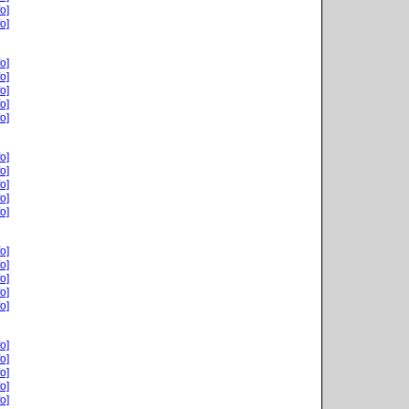
o]
o]
o]
o]
o]
o]
o]
o]
o]
o]
o]
o]
o]
o]
o]
o]
o]
o]
o]
o]
o]
o]