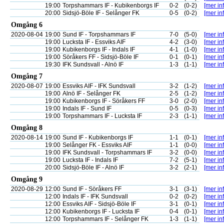
19:00
Torpshammars IF - Kubikenborgs IF
0-2
(0-2)
[mer inf
20:00
Sidsjö-Böle IF - Selånger FK
0-5
(0-2)
[mer inf
Omgång 6
2020-08-04
19:00
Sund IF - Torpshammars IF
7-0
(5-0)
[mer inf
19:00
Lucksta IF - Essviks AIF
4-2
(3-0)
[mer inf
19:00
Kubikenborgs IF - Indals IF
4-1
(1-0)
[mer inf
19:00
Söråkers FF - Sidsjö-Böle IF
0-1
(0-1)
[mer inf
19:30
IFK Sundsvall - Alnö IF
1-3
(1-1)
[mer inf
Omgång 7
2020-08-07
19:00
Essviks AIF - IFK Sundsvall
3-2
(1-2)
[mer inf
19:00
Alnö IF - Selånger FK
2-5
(1-2)
[mer inf
19:00
Kubikenborgs IF - Söråkers FF
3-0
(2-0)
[mer inf
19:00
Indals IF - Sund IF
0-5
(0-3)
[mer inf
19:00
Torpshammars IF - Lucksta IF
2-3
(1-1)
[mer inf
Omgång 8
2020-08-14
19:00
Sund IF - Kubikenborgs IF
1-1
(0-1)
[mer inf
19:00
Selånger FK - Essviks AIF
1-1
(0-0)
[mer inf
19:00
IFK Sundsvall - Torpshammars IF
3-2
(0-0)
[mer inf
19:00
Lucksta IF - Indals IF
7-2
(5-1)
[mer inf
20:00
Sidsjö-Böle IF - Alnö IF
3-2
(2-1)
[mer inf
Omgång 9
2020-08-29
12:00
Sund IF - Söråkers FF
3-1
(3-1)
[mer inf
12:00
Indals IF - IFK Sundsvall
0-2
(0-2)
[mer inf
12:00
Essviks AIF - Sidsjö-Böle IF
3-1
(0-1)
[mer inf
12:00
Kubikenborgs IF - Lucksta IF
0-4
(0-1)
[mer inf
12:00
Torpshammars IF - Selånger FK
1-3
(1-1)
[mer inf