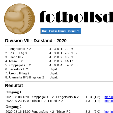
Hem
Förbundsserier
Distrikt
Division VII - Dalsland - 2020
1.
Fengersfors IK 2
4
3
0
1
20
-
6
9
2.
Eds FF Lag 3
4
3
0
1
20
-
9
9
3.
Ellenö IK 2
4
2
0
2
10
-
9
6
4.
Tösse IF 2
4
2
0
2
14
-
17
6
5.
Kroppefjälls IF 2
4
0
0
4
7
-
30
0
6.
Bäckefors IF 2
Utgått
7.
Åsebro IF lag 2
Utgått
8.
Ärtemarks IF/Billingsfors 2
Utgått
Resultat
Omgång 1
2020-08-08
13:00
Kroppefjälls IF 2 - Fengersfors IK 2
1-13
(1-3)
[mer in
2020-09-23
19:00
Tösse IF 2 - Ellenö IK 2
4-3
(1-1)
[mer in
Omgång 2
2020-08-16
15:00
Fengersfors IK 2 - Tösse IF 2
3-2
(2-0)
[mer in