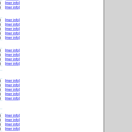
)
[mer info]
)
[mer info]
)
[mer info]
)
[mer info]
)
[mer info]
)
[mer info]
)
[mer info]
)
[mer info]
)
[mer info]
)
[mer info]
)
[mer info]
)
[mer info]
)
[mer info]
)
[mer info]
)
[mer info]
)
[mer info]
)
[mer info]
)
[mer info]
)
[mer info]
)
[mer info]