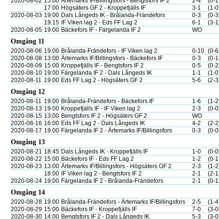
2020-08-02
15:00
Ärtemarks IF/Billingsfors - Bengtsfors IF 2
2-4
(0-1
17:00
Högsäters GF 2 - Kroppefjälls IF
3-1
(1-0
2020-08-03
19:00
Dals Långeds IK - Brålanda-Frändefors
0-3
(0-3
19:15
IF Viken lag 2 - Eds FF Lag 2
6-1
(3-1
2020-08-05
19:00
Bäckefors IF - Färgelanda IF 2
WO
Omgång 11
2020-08-06
19:00
Brålanda-Frändefors - IF Viken lag 2
0-10
(0-6
2020-08-08
13:00
Ärtemarks IF/Billingsfors - Bäckefors IF
0-3
(0-1
2020-08-09
15:00
Kroppefjälls IF - Bengtsfors IF 2
0-5
(0-2
2020-08-10
19:00
Färgelanda IF 2 - Dals Långeds IK
1-1
(1-0
2020-08-11
19:00
Eds FF Lag 2 - Högsäters GF 2
5-6
(2-3
Omgång 12
2020-08-11
19:00
Brålanda-Frändefors - Bäckefors IF
1-6
(1-2
2020-08-13
19:00
Kroppefjälls IF - IF Viken lag 2
2-3
(0-0
2020-08-15
13:00
Bengtsfors IF 2 - Högsäters GF 2
WO
2020-08-16
16:00
Eds FF Lag 2 - Dals Långeds IK
4-2
(2-2
2020-08-17
19:00
Färgelanda IF 2 - Ärtemarks IF/Billingsfors
0-3
(0-0
Omgång 13
2020-08-21
18:45
Dals Långeds IK - Kroppefjälls IF
1-0
(0-0
2020-08-22
15:00
Bäckefors IF - Eds FF Lag 2
1-2
(0-1
2020-08-23
13:00
Ärtemarks IF/Billingsfors - Högsäters GF 2
2-3
(1-2
18:00
IF Viken lag 2 - Bengtsfors IF 2
2-1
(2-1
2020-08-24
19:00
Färgelanda IF 2 - Brålanda-Frändefors
2-1
(0-1
Omgång 14
2020-08-28
19:00
Brålanda-Frändefors - Ärtemarks IF/Billingsfors
2-5
(1-4
2020-08-29
15:00
Bäckefors IF - Kroppefjälls IF
7-0
(3-0
2020-08-30
14:00
Bengtsfors IF 2 - Dals Långeds IK
5-3
(3-0