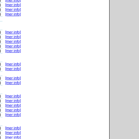
)
[mer info]
)
[mer info]
)
[mer info]
)
[mer info]
)
[mer info]
)
[mer info]
)
[mer info]
)
[mer info]
)
[mer info]
)
[mer info]
)
[mer info]
)
[mer info]
)
[mer info]
)
[mer info]
)
[mer info]
)
[mer info]
)
[mer info]
)
[mer info]
)
[mer info]
)
[mer info]
)
[mer info]