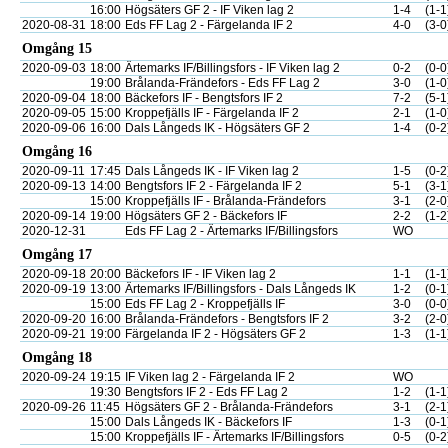
16:00
Högsäters GF 2 - IF Viken lag 2
1-4
(1-1
2020-08-31
18:00
Eds FF Lag 2 - Färgelanda IF 2
4-0
(3-0
Omgång 15
2020-09-03
18:00
Ärtemarks IF/Billingsfors - IF Viken lag 2
0-2
(0-0
19:00
Brålanda-Frändefors - Eds FF Lag 2
3-0
(1-0
2020-09-04
18:00
Bäckefors IF - Bengtsfors IF 2
7-2
(5-1
2020-09-05
15:00
Kroppefjälls IF - Färgelanda IF 2
2-1
(1-0
2020-09-06
16:00
Dals Långeds IK - Högsäters GF 2
1-4
(0-2
Omgång 16
2020-09-11
17:45
Dals Långeds IK - IF Viken lag 2
1-5
(0-2
2020-09-13
14:00
Bengtsfors IF 2 - Färgelanda IF 2
5-1
(3-1
15:00
Kroppefjälls IF - Brålanda-Frändefors
3-1
(2-0
2020-09-14
19:00
Högsäters GF 2 - Bäckefors IF
2-2
(1-2
2020-12-31
Eds FF Lag 2 - Ärtemarks IF/Billingsfors
WO
Omgång 17
2020-09-18
20:00
Bäckefors IF - IF Viken lag 2
1-1
(1-1
2020-09-19
13:00
Ärtemarks IF/Billingsfors - Dals Långeds IK
1-2
(0-1
15:00
Eds FF Lag 2 - Kroppefjälls IF
3-0
(0-0
2020-09-20
16:00
Brålanda-Frändefors - Bengtsfors IF 2
3-2
(2-0
2020-09-21
19:00
Färgelanda IF 2 - Högsäters GF 2
1-3
(1-1
Omgång 18
2020-09-24
19:15
IF Viken lag 2 - Färgelanda IF 2
WO
19:30
Bengtsfors IF 2 - Eds FF Lag 2
1-2
(1-1
2020-09-26
11:45
Högsäters GF 2 - Brålanda-Frändefors
3-1
(2-1
15:00
Dals Långeds IK - Bäckefors IF
1-3
(0-1
15:00
Kroppefjälls IF - Ärtemarks IF/Billingsfors
0-5
(0-2