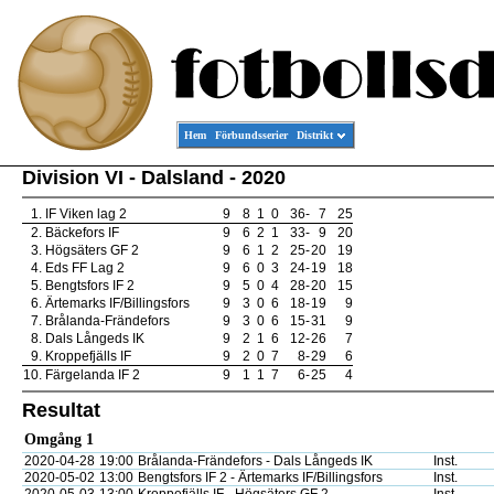
Hem
Förbundsserier
Distrikt
Division VI - Dalsland - 2020
1.
IF Viken lag 2
9
8
1
0
36
-
7
25
2.
Bäckefors IF
9
6
2
1
33
-
9
20
3.
Högsäters GF 2
9
6
1
2
25
-
20
19
4.
Eds FF Lag 2
9
6
0
3
24
-
19
18
5.
Bengtsfors IF 2
9
5
0
4
28
-
20
15
6.
Ärtemarks IF/Billingsfors
9
3
0
6
18
-
19
9
7.
Brålanda-Frändefors
9
3
0
6
15
-
31
9
8.
Dals Långeds IK
9
2
1
6
12
-
26
7
9.
Kroppefjälls IF
9
2
0
7
8
-
29
6
10.
Färgelanda IF 2
9
1
1
7
6
-
25
4
Resultat
Omgång 1
2020-04-28
19:00
Brålanda-Frändefors - Dals Långeds IK
Inst.
2020-05-02
13:00
Bengtsfors IF 2 - Ärtemarks IF/Billingsfors
Inst.