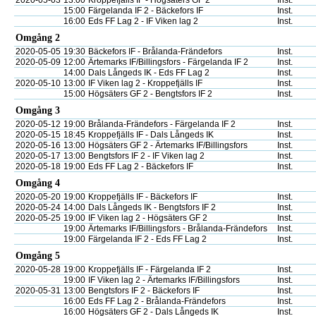
2020-05-03
13:00
Kroppefjälls IF - Högsäters GF 2
Inst.
15:00
Färgelanda IF 2 - Bäckefors IF
Inst.
16:00
Eds FF Lag 2 - IF Viken lag 2
Inst.
Omgång 2
2020-05-05
19:30
Bäckefors IF - Brålanda-Frändefors
Inst.
2020-05-09
12:00
Ärtemarks IF/Billingsfors - Färgelanda IF 2
Inst.
14:00
Dals Långeds IK - Eds FF Lag 2
Inst.
2020-05-10
13:00
IF Viken lag 2 - Kroppefjälls IF
Inst.
15:00
Högsäters GF 2 - Bengtsfors IF 2
Inst.
Omgång 3
2020-05-12
19:00
Brålanda-Frändefors - Färgelanda IF 2
Inst.
2020-05-15
18:45
Kroppefjälls IF - Dals Långeds IK
Inst.
2020-05-16
13:00
Högsäters GF 2 - Ärtemarks IF/Billingsfors
Inst.
2020-05-17
13:00
Bengtsfors IF 2 - IF Viken lag 2
Inst.
2020-05-18
19:00
Eds FF Lag 2 - Bäckefors IF
Inst.
Omgång 4
2020-05-20
19:00
Kroppefjälls IF - Bäckefors IF
Inst.
2020-05-24
14:00
Dals Långeds IK - Bengtsfors IF 2
Inst.
2020-05-25
19:00
IF Viken lag 2 - Högsäters GF 2
Inst.
19:00
Ärtemarks IF/Billingsfors - Brålanda-Frändefors
Inst.
19:00
Färgelanda IF 2 - Eds FF Lag 2
Inst.
Omgång 5
2020-05-28
19:00
Kroppefjälls IF - Färgelanda IF 2
Inst.
19:00
IF Viken lag 2 - Ärtemarks IF/Billingsfors
Inst.
2020-05-31
13:00
Bengtsfors IF 2 - Bäckefors IF
Inst.
16:00
Eds FF Lag 2 - Brålanda-Frändefors
Inst.
16:00
Högsäters GF 2 - Dals Långeds IK
Inst.