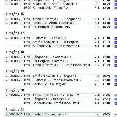
2020-08-22
16:00
Långheds IF - IFK Bergvik
3-0
(1-0)
[m
2020-08-23
16:00
Kilafors IF 2 - Arbrå BK/Vallsta IF
0-2
(0-2)
[m
16:00
Söderala AIK - Färila IF 2
4-1
(2-0)
[m
Omgång 16
2020-08-29
12:00
Trönö IK/Norrala IF 2 - Långheds IF
1-1
(1-1)
[m
2020-08-30
12:00
Färila IF 2 - Arbrå BK/Vallsta IF
6-1
(4-0)
[m
12:00
IFK Bergvik - Söderala AIK
2-4
(0-2)
[m
Omgång 17
2020-09-06
12:00
Kilafors IF 2 - Färila IF 2
2-1
(1-0)
[m
12:00
Arbrå BK/Vallsta IF - IFK Bergvik
2-1
(1-1)
[m
16:00
Söderala AIK - Trönö IK/Norrala IF 2
4-1
(1-0)
[m
Omgång 18
2020-09-12
12:00
Långheds IF - Söderala AIK
2-1
(2-0)
[m
2020-09-13
12:00
IFK Bergvik - Kilafors IF 2
2-1
(1-0)
[m
16:00
Trönö IK/Norrala IF 2 - Arbrå BK/Vallsta IF
1-7
(1-2)
[m
Omgång 19
2020-09-19
12:00
Arbrå BK/Vallsta IF - Långheds IF
0-4
(0-2)
[m
2020-09-20
16:00
Kilafors IF 2 - Trönö IK/Norrala IF 2
7-0
(2-0)
[m
16:00
Färila IF 2 - IFK Bergvik
2-0
(1-0)
[m
Omgång 20
2020-09-27
12:00
Trönö IK/Norrala IF 2 - Färila IF 2
2-10
(1-3)
[m
16:00
Långheds IF - Kilafors IF 2
4-2
(2-1)
[m
16:00
Söderala AIK - Arbrå BK/Vallsta IF
4-1
(2-0)
[m
Omgång 21
2020-10-04
12:00
Färila IF 2 - Långheds IF
4-6
(3-2)
[m