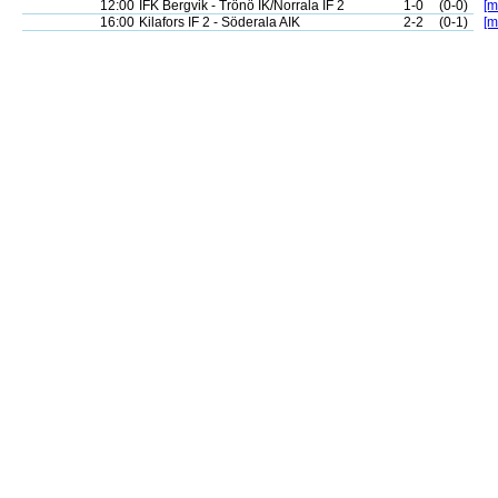
12:00
IFK Bergvik - Trönö IK/Norrala IF 2
1-0
(0-0)
[m
16:00
Kilafors IF 2 - Söderala AIK
2-2
(0-1)
[m