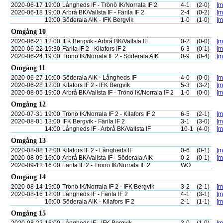
2020-06-17
19:00
Långheds IF - Trönö IK/Norrala IF 2
4-1
(2-0)
[m
2020-06-18
19:00
Arbrå BK/Vallsta IF - Färila IF 2
2-4
(0-2)
[m
19:00
Söderala AIK - IFK Bergvik
1-0
(1-0)
[m
Omgång 10
2020-06-21
12:00
IFK Bergvik - Arbrå BK/Vallsta IF
0-2
(0-0)
[m
2020-06-22
19:30
Färila IF 2 - Kilafors IF 2
6-3
(0-1)
[m
2020-06-24
19:00
Trönö IK/Norrala IF 2 - Söderala AIK
0-9
(0-4)
[m
Omgång 11
2020-06-27
10:00
Söderala AIK - Långheds IF
4-0
(0-0)
[m
2020-06-28
12:00
Kilafors IF 2 - IFK Bergvik
5-3
(3-2)
[m
2020-08-05
19:00
Arbrå BK/Vallsta IF - Trönö IK/Norrala IF 2
1-0
(0-0)
[m
Omgång 12
2020-07-31
19:00
Trönö IK/Norrala IF 2 - Kilafors IF 2
6-5
(2-1)
[m
2020-08-01
13:00
IFK Bergvik - Färila IF 2
3-1
(3-0)
[m
14:00
Långheds IF - Arbrå BK/Vallsta IF
10-1
(4-0)
[m
Omgång 13
2020-08-08
12:00
Kilafors IF 2 - Långheds IF
0-6
(0-1)
[m
2020-08-09
16:00
Arbrå BK/Vallsta IF - Söderala AIK
0-2
(0-1)
[m
2020-09-12
16:00
Färila IF 2 - Trönö IK/Norrala IF 2
WO
Omgång 14
2020-08-14
19:00
Trönö IK/Norrala IF 2 - IFK Bergvik
3-2
(2-1)
[m
2020-08-16
12:00
Långheds IF - Färila IF 2
4-1
(3-1)
[m
16:00
Söderala AIK - Kilafors IF 2
2-1
(1-1)
[m
Omgång 15