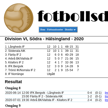
Hem
Förbundsserier
Distrikt
Division VI, Södra - Hälsingland - 2020
1.
Långheds IF
12
10
1
1
48
-
15
31
2.
Söderala AIK
12
10
1
1
39
-
11
31
3.
Färila IF 2
12
6
0
6
40
-
29
18
4.
Arbrå BK/Vallsta IF
12
5
0
7
21
-
36
15
5.
Kilafors IF 2
12
4
1
7
32
-
36
13
6.
IFK Bergvik
12
3
0
9
14
-
28
9
7.
Trönö IK/Norrala IF 2
12
2
1
9
15
-
54
7
8.
IF Norränge
Utgått
Resultat
Omgång 8
2020-06-14
12:00
IFK Bergvik - Långheds IF
0-4
(0-1)
[m
15:00
Färila IF 2 - Söderala AIK
1-2
(0-1)
[m
2020-07-01
19:30
Arbrå BK/Vallsta IF - Kilafors IF 2
2-4
(0-2)
[m
Omgång 9