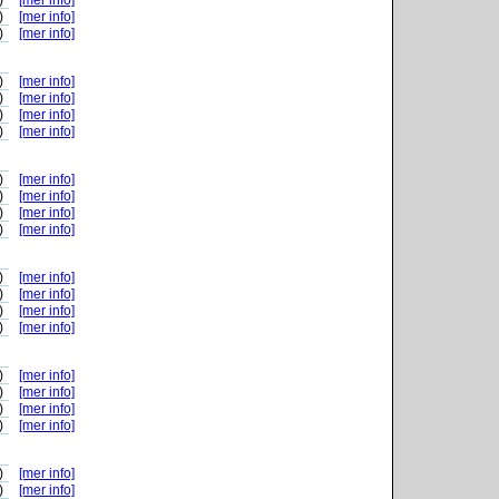
)
[mer info]
)
[mer info]
)
[mer info]
)
[mer info]
)
[mer info]
)
[mer info]
)
[mer info]
)
[mer info]
)
[mer info]
)
[mer info]
)
[mer info]
)
[mer info]
)
[mer info]
)
[mer info]
)
[mer info]
)
[mer info]
)
[mer info]
)
[mer info]
)
[mer info]
)
[mer info]
)
[mer info]