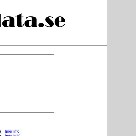
)
[mer info]