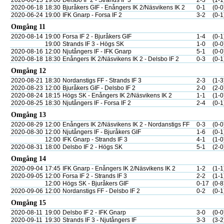
2020-06-15
19:00
Delsbo IF 2 - Strands IF 3
2-3
(1-1
2020-06-18
18:30
Bjuråkers GIF - Enångers IK 2/Näsvikens IK 2
0-1
(0-0
2020-06-24
19:00
IFK Gnarp - Forsa IF 2
3-2
(0-1
Omgång 11
2020-08-14
19:00
Forsa IF 2 - Bjuråkers GIF
1-4
(0-1
19:00
Strands IF 3 - Högs SK
1-0
(0-0
2020-08-16
12:00
Njutångers IF - IFK Gnarp
5-1
(0-0
2020-08-18
18:30
Enångers IK 2/Näsvikens IK 2 - Delsbo IF 2
0-3
(0-1
Omgång 12
2020-08-21
18:30
Nordanstigs FF - Strands IF 3
2-3
(1-3
2020-08-23
12:00
Bjuråkers GIF - Delsbo IF 2
2-0
(2-0
2020-08-24
18:15
Högs SK - Enångers IK 2/Näsvikens IK 2
1-1
(1-0
2020-08-25
18:30
Njutångers IF - Forsa IF 2
2-4
(0-1
Omgång 13
2020-08-29
12:00
Enångers IK 2/Näsvikens IK 2 - Nordanstigs FF
0-3
(0-0
2020-08-30
12:00
Njutångers IF - Bjuråkers GIF
1-6
(0-1
12:00
IFK Gnarp - Strands IF 3
4-1
(1-0
2020-08-31
18:00
Delsbo IF 2 - Högs SK
5-1
(2-0
Omgång 14
2020-09-04
17:45
IFK Gnarp - Enångers IK 2/Näsvikens IK 2
1-2
(1-1
2020-09-05
12:00
Forsa IF 2 - Strands IF 3
2-2
(1-1
12:00
Högs SK - Bjuråkers GIF
0-17
(0-8
2020-09-06
12:00
Nordanstigs FF - Delsbo IF 2
0-2
(0-1
Omgång 15
2020-08-11
19:00
Delsbo IF 2 - IFK Gnarp
3-0
(0-0
2020-09-11
19:30
Strands IF 3 - Njutångers IF
3-3
(3-2