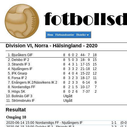
Hem
Förbundsserier
Distrikt
Division VI, Norra - Hälsingland - 2020
1.
Bjuråkers GIF
8
6
0
2
44
-
7
18
2.
Delsbo IF 2
8
5
0
3
18
-
9
15
3.
Strands IF 3
8
4
3
1
17
-
15
15
4.
Njutångers IF
8
3
3
2
21
-
18
12
5.
IFK Gnarp
8
4
0
4
15
-
22
12
6.
Forsa IF 2
8
3
2
3
18
-
17
11
7.
Enångers IK 2/Näsvikens IK 2
8
2
3
3
6
-
14
9
8.
Nordanstigs FF
8
2
1
5
10
-
17
7
9.
Högs SK
8
0
2
6
7
-
37
2
10.
Bollnäs GIF 3
Utgått
11.
Strömsbruks IF
Utgått
Resultat
Omgång 10
2020-06-14
15:00
Nordanstigs FF - Njutångers IF
1-1
(0-0