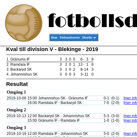
Hem
Förbundsserier
Distrikt
Kval till division V - Blekinge - 2019
1.
Gränums IF
3
3
0
0
6
-
3
9
2.
Ramdala IF
3
2
0
1
12
-
1
6
3.
Backaryd SK
3
1
0
2
8
-
14
3
4.
Johannishus SK
3
0
0
3
3
-
11
0
Resultat
Omgång 1
2019-10-06
15:00
Johannishus SK - Gränums IF
0-1
(0-1)
[mer inf
16:00
Ramdala IF - Backaryd SK
7-0
(2-0)
[mer inf
Omgång 2
2019-10-13
12:00
Backaryd SK - Johannishus SK
5-3
(3-0)
[mer inf
15:00
Gränums IF - Ramdala IF
1-0
(1-0)
[mer inf
Omgång 3
2019-10-19
12:00
Ramdala IF - Johannishus SK
5-0
(2-0)
[mer inf