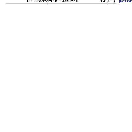
12:00
Backaryd SK - Gränums IF
3-4
(0-1)
[mer inf