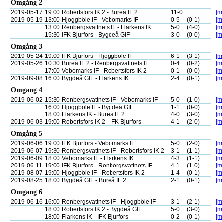
Omgång 2
2019-05-17
19:00
Robertsfors IK 2 - Bureå IF 2
11-0
[m
2019-05-19
13:00
Hjoggböle IF - Vebomarks IF
0-5
(0-1)
[m
13:00
Renbergsvattnets IF - Flarkens IK
5-0
(4-0)
[m
15:30
IFK Bjurfors - Bygdeå GIF
3-0
(0-0)
[m
Omgång 3
2019-05-24
19:00
IFK Bjurfors - Hjoggböle IF
6-1
(3-1)
[m
2019-05-26
10:30
Bureå IF 2 - Renbergsvattnets IF
0-4
(0-2)
[m
17:00
Vebomarks IF - Robertsfors IK 2
0-1
(0-0)
[m
2019-09-08
16:00
Bygdeå GIF - Flarkens IK
2-4
(0-1)
[m
Omgång 4
2019-06-02
15:30
Renbergsvattnets IF - Vebomarks IF
5-0
(1-0)
[m
16:00
Hjoggböle IF - Bygdeå GIF
1-1
(0-0)
[m
18:00
Flarkens IK - Bureå IF 2
4-0
(3-0)
[m
2019-06-03
19:00
Robertsfors IK 2 - IFK Bjurfors
4-1
(2-0)
[m
Omgång 5
2019-06-06
19:00
IFK Bjurfors - Vebomarks IF
5-0
(2-0)
[m
2019-06-07
19:30
Renbergsvattnets IF - Robertsfors IK 2
3-1
(1-1)
[m
2019-06-09
18:00
Vebomarks IF - Flarkens IK
4-3
(1-1)
[m
2019-06-11
19:00
IFK Bjurfors - Renbergsvattnets IF
4-1
(1-0)
[m
2019-08-07
19:00
Hjoggböle IF - Robertsfors IK 2
1-4
(0-1)
[m
2019-08-25
18:00
Bygdeå GIF - Bureå IF 2
2-1
(0-1)
[m
Omgång 6
2019-06-16
16:00
Renbergsvattnets IF - Hjoggböle IF
3-1
(2-1)
[m
18:00
Robertsfors IK 2 - Bygdeå GIF
5-0
(3-0)
[m
18:00
Flarkens IK - IFK Bjurfors
0-2
(0-1)
[m