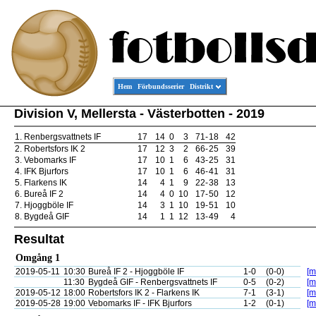
Hem
Förbundsserier
Distrikt
Division V, Mellersta - Västerbotten - 2019
1.
Renbergsvattnets IF
17
14
0
3
71
-
18
42
2.
Robertsfors IK 2
17
12
3
2
66
-
25
39
3.
Vebomarks IF
17
10
1
6
43
-
25
31
4.
IFK Bjurfors
17
10
1
6
46
-
41
31
5.
Flarkens IK
14
4
1
9
22
-
38
13
6.
Bureå IF 2
14
4
0
10
17
-
50
12
7.
Hjoggböle IF
14
3
1
10
19
-
51
10
8.
Bygdeå GIF
14
1
1
12
13
-
49
4
Resultat
Omgång 1
2019-05-11
10:30
Bureå IF 2 - Hjoggböle IF
1-0
(0-0)
[m
11:30
Bygdeå GIF - Renbergsvattnets IF
0-5
(0-2)
[m
2019-05-12
18:00
Robertsfors IK 2 - Flarkens IK
7-1
(3-1)
[m
2019-05-28
19:00
Vebomarks IF - IFK Bjurfors
1-2
(0-1)
[m