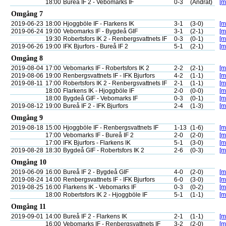
18:00
Bureå IF 2 - Vebomarks IF
0-3
(Ändrat)
[m
Omgång 7
2019-06-23
18:00
Hjoggböle IF - Flarkens IK
3-1
(3-0)
[m
2019-06-24
19:00
Vebomarks IF - Bygdeå GIF
3-1
(2-1)
[m
19:30
Robertsfors IK 2 - Renbergsvattnets IF
0-3
(0-1)
[m
2019-06-26
19:00
IFK Bjurfors - Bureå IF 2
5-1
(2-1)
[m
Omgång 8
2019-08-04
17:00
Vebomarks IF - Robertsfors IK 2
2-2
(2-1)
[m
2019-08-06
19:00
Renbergsvattnets IF - IFK Bjurfors
4-2
(1-1)
[m
2019-08-11
17:00
Robertsfors IK 2 - Renbergsvattnets IF
2-1
(1-1)
[m
18:00
Flarkens IK - Hjoggböle IF
2-0
(0-0)
[m
18:00
Bygdeå GIF - Vebomarks IF
0-3
(0-1)
[m
2019-08-12
19:00
Bureå IF 2 - IFK Bjurfors
2-4
(1-3)
[m
Omgång 9
2019-08-18
15:00
Hjoggböle IF - Renbergsvattnets IF
1-13
(1-6)
[m
17:00
Vebomarks IF - Bureå IF 2
2-0
(2-0)
[m
17:00
IFK Bjurfors - Flarkens IK
5-1
(3-0)
[m
2019-08-28
18:30
Bygdeå GIF - Robertsfors IK 2
2-6
(0-3)
[m
Omgång 10
2019-06-09
16:00
Bureå IF 2 - Bygdeå GIF
4-0
(2-0)
[m
2019-08-24
14:00
Renbergsvattnets IF - IFK Bjurfors
6-0
(3-0)
[m
2019-08-25
16:00
Flarkens IK - Vebomarks IF
0-3
(0-2)
[m
18:00
Robertsfors IK 2 - Hjoggböle IF
5-1
(1-1)
[m
Omgång 11
2019-09-01
14:00
Bureå IF 2 - Flarkens IK
2-1
(1-1)
[m
16:00
Vebomarks IF - Renbergsvattnets IF
3-2
(2-0)
[m