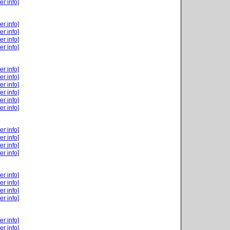
er info]
er info]
er info]
er info]
er info]
er info]
er info]
er info]
er info]
er info]
er info]
er info]
er info]
er info]
er info]
er info]
er info]
er info]
er info]
er info]
er info]