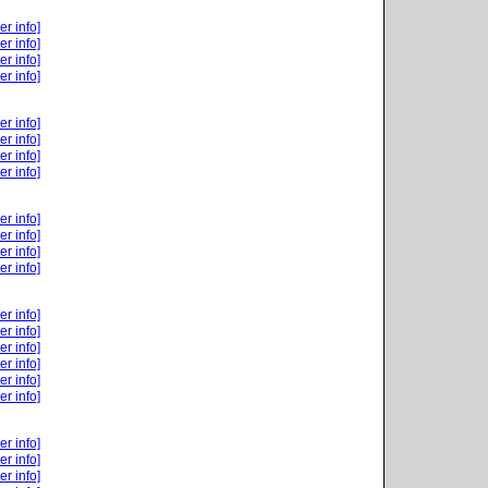
er info]
er info]
er info]
er info]
er info]
er info]
er info]
er info]
er info]
er info]
er info]
er info]
er info]
er info]
er info]
er info]
er info]
er info]
er info]
er info]
er info]