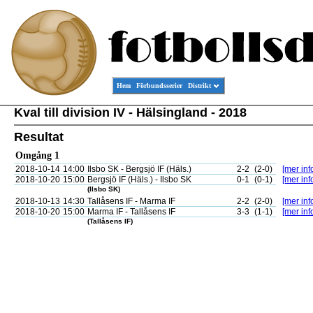
Hem
Förbundsserier
Distrikt
Kval till division IV - Hälsingland - 2018
Resultat
Omgång 1
2018-10-14
14:00
Ilsbo SK - Bergsjö IF (Häls.)
2-2
(2-0)
[mer inf
2018-10-20
15:00
Bergsjö IF (Häls.) - Ilsbo SK
0-1
(0-1)
[mer inf
(Ilsbo SK)
2018-10-13
14:30
Tallåsens IF - Marma IF
2-2
(2-0)
[mer inf
2018-10-20
15:00
Marma IF - Tallåsens IF
3-3
(1-1)
[mer inf
(Tallåsens IF)