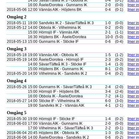
14:00
Sävar/Täfteå IK 3 - Obbola IK
0-4
(0-2)
[mer in
16:00
Åsele/Dorotea - Gunnarns IK
2-0
(0-0)
[mer in
2018-05-06
12:00
Vännäs AIK - Höjdens BK
0-4
(0-1)
[mer in
Omgång 2
2018-05-11
19:00
Sandviks IK 2 - Sävar/Täfteå IK 3
1-0
(0-0)
[mer in
2018-05-12
14:00
Obbola IK - Vilhelmina IK
0-2
(0-0)
[mer in
15:00
Hörnsjö IF - Vännäs AIK
2-1
(1-1)
[mer in
16:30
Höjdens BK - Åsele/Dorotea
10-0
(5-0)
[mer in
2018-05-13
15:00
Gunnarns IK - Stöcke IF
0-6
(0-4)
[mer in
Omgång 3
2018-05-18
19:00
Vännäs AIK - Obbola IK
1-5
(1-2)
[mer in
2018-05-19
14:00
Åsele/Dorotea - Hörnsjö IF
2-3
(0-2)
[mer in
14:00
Sävar/Täfteå IK 3 - Stöcke IF
1-4
(1-3)
[mer in
15:00
Höjdens BK - Gunnarns IK
8-1
(2-0)
[mer in
2018-05-20
14:00
Vilhelmina IK - Sandviks IK 2
0-4
(0-2)
[mer in
Omgång 4
2018-05-26
15:00
Gunnarns IK - Sävar/Täfteå IK 3
2-4
(2-0)
[mer in
15:00
Hörnsjö IF - Höjdens BK
3-4
(2-4)
[mer in
16:00
Obbola IK - Åsele/Dorotea
7-2
(4-1)
[mer in
2018-05-27
14:00
Stöcke IF - Vilhelmina IK
6-0
(3-0)
[mer in
19:00
Sandviks IK 2 - Vännäs AIK
4-1
(2-1)
[mer in
Omgång 5
2018-05-30
19:00
Hörnsjö IF - Stöcke IF
1-4
(0-2)
[mer in
2018-06-03
17:00
Vännäs AIK - Gunnarns IK
2-0
(0-0)
[mer in
17:00
Vilhelmina IK - Sävar/Täfteå IK 3
2-2
(0-1)
[mer in
2018-06-04
20:45
Höjdens BK - Obbola IK
1-3
(0-3)
[mer in
2018-06-06
14:00
Åsele/Dorotea - Sandviks IK 2
0-6
(0-2)
[mer in