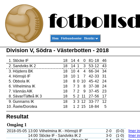
Hem
Förbundsserier
Distrikt
Division V, Södra - Västerbotten - 2018
1.
Stöcke IF
18
14
4
0
81
-
18
46
2.
Sandviks IK 2
18
14
1
3
53
-
12
43
3.
Höjdens BK
18
10
4
4
66
-
34
34
4.
Hörnsjö IF
18
10
1
7
42
-
33
31
5.
Obbola IK
18
8
0
10
45
-
42
24
6.
Vilhelmina IK
18
7
3
8
37
-
38
24
7.
Vännäs AIK
18
7
2
9
37
-
45
23
8.
Sävar/Täfteå IK 3
18
5
2
11
27
-
56
17
9.
Gunnarns IK
18
3
3
12
33
-
77
12
10.
Åsele/Dorotea
18
1
2
15
18
-
84
5
Resultat
Omgång 1
2018-05-05
13:00
Vilhelmina IK - Hörnsjö IF
2-0
(0-0)
[mer in
14:00
Stöcke IF - Sandviks IK 2
3-0
(1-0)
[mer in