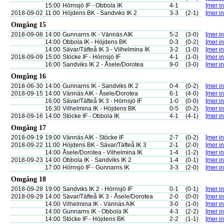
15:00
Hörnsjö IF - Obbola IK
4-1
[mer in
2018-09-02
11:00
Höjdens BK - Sandviks IK 2
3-3
(2-1)
[mer in
Omgång 15
2018-09-08
14:00
Gunnarns IK - Vännäs AIK
5-2
(3-0)
[mer in
14:00
Obbola IK - Höjdens BK
0-3
(0-2)
[mer in
14:00
Sävar/Täfteå IK 3 - Vilhelmina IK
3-2
(1-0)
[mer in
2018-09-09
15:00
Stöcke IF - Hörnsjö IF
4-1
(1-0)
[mer in
16:00
Sandviks IK 2 - Åsele/Dorotea
9-0
(3-0)
[mer in
Omgång 16
2018-06-30
14:00
Gunnarns IK - Sandviks IK 2
0-4
(0-2)
[mer in
2018-09-15
14:00
Vännäs AIK - Åsele/Dorotea
6-1
(4-0)
[mer in
16:00
Sävar/Täfteå IK 3 - Hörnsjö IF
1-0
(0-0)
[mer in
16:30
Vilhelmina IK - Höjdens BK
0-5
(0-2)
[mer in
2018-09-16
14:00
Stöcke IF - Obbola IK
4-1
(4-1)
[mer in
Omgång 17
2018-09-19
19:00
Vännäs AIK - Stöcke IF
2-7
(0-2)
[mer in
2018-09-22
11:00
Höjdens BK - Sävar/Täfteå IK 3
2-1
(2-0)
[mer in
14:00
Åsele/Dorotea - Vilhelmina IK
1-4
(1-2)
[mer in
2018-09-23
14:00
Obbola IK - Sandviks IK 2
1-4
(0-1)
[mer in
17:00
Hörnsjö IF - Gunnarns IK
3-3
(2-0)
[mer in
Omgång 18
2018-09-28
19:00
Sandviks IK 2 - Hörnsjö IF
0-1
(0-1)
[mer in
2018-09-29
14:00
Sävar/Täfteå IK 3 - Åsele/Dorotea
2-0
(0-0)
[mer in
14:00
Vilhelmina IK - Vännäs AIK
3-0
(1-0)
[mer in
14:00
Gunnarns IK - Obbola IK
4-3
(2-2)
[mer in
14:00
Stöcke IF - Höjdens BK
2-2
(1-1)
[mer in