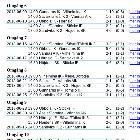
Omgång 6
2018-06-09
14:00
Gunnarns IK - Vilhelmina IK
1-10
(0-6)
[mer in
14:00
Sävar/Täfteå IK 3 - Vännäs AIK
1-2
(1-1)
[mer in
2018-06-10
14:00
Obbola IK - Hörnsjö IF
2-1
(1-0)
[mer in
14:00
Åsele/Dorotea - Stöcke IF
2-2
(0-1)
[mer in
17:00
Sandviks IK 2 - Höjdens BK
4-0
(0-0)
[mer in
Omgång 7
2018-06-16
14:00
Åsele/Dorotea - Sävar/Täfteå IK 3
3-3
(3-1)
[mer in
14:00
Obbola IK - Gunnarns IK
5-0
(1-0)
[mer in
14:00
Vännäs AIK - Vilhelmina IK
2-1
(1-1)
[mer in
2018-06-17
16:00
Hörnsjö IF - Sandviks IK 2
1-2
(0-1)
[mer in
16:30
Höjdens BK - Stöcke IF
4-6
(3-2)
[mer in
Omgång 8
2018-06-20
19:00
Vilhelmina IK - Åsele/Dorotea
3-1
(2-1)
[mer in
2018-06-21
19:00
Stöcke IF - Vännäs AIK
1-1
(0-1)
[mer in
2018-06-24
14:00
Sävar/Täfteå IK 3 - Höjdens BK
2-5
(0-2)
[mer in
15:00
Gunnarns IK - Hörnsjö IF
3-5
(0-5)
[mer in
2018-06-25
19:00
Sandviks IK 2 - Obbola IK
3-1
(1-1)
[mer in
Omgång 9
2018-06-28
19:00
Obbola IK - Stöcke IF
2-5
(1-2)
[mer in
2018-06-30
14:00
Åsele/Dorotea - Vännäs AIK
3-4
(1-2)
[mer in
15:00
Hörnsjö IF - Sävar/Täfteå IK 3
4-2
(2-1)
[mer in
15:30
Höjdens BK - Vilhelmina IK
2-0
(2-0)
[mer in
2018-09-16
14:00
Sandviks IK 2 - Gunnarns IK
4-0
(2-0)
[mer in
Omgång 10