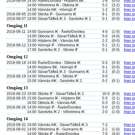
2018-08-04
14:00
Åsele/Dorotea - Höjdens BK
1-6
(0-0)
[mer in
14:00
Vilhelmina IK - Obbola IK
5-2
(3-2)
[mer in
14:00
Vännäs AIK - Hörnsjö IF
1-2
(0-2)
[mer in
2018-08-05
15:00
Stöcke IF - Gunnarns IK
9-1
(5-0)
[mer in
2018-08-07
19:00
Sävar/Täfteå IK 3 - Sandviks IK 2
0-1
(0-0)
[mer in
Omgång 11
2018-08-11
14:00
Gunnarns IK - Åsele/Dorotea
4-0
(1-0)
[mer in
14:00
Obbola IK - Sävar/Täfteå IK 3
5-0
(4-0)
[mer in
15:00
Höjdens BK - Vännäs AIK
2-2
(0-0)
[mer in
2018-08-12
13:00
Hörnsjö IF - Vilhelmina IK
5-1
(3-1)
[mer in
17:00
Sandviks IK 2 - Stöcke IF
0-1
(0-0)
[mer in
Omgång 12
2018-08-18
14:00
Åsele/Dorotea - Obbola IK
0-3
(0-3)
[mer in
14:00
Höjdens BK - Hörnsjö IF
0-1
(0-0)
[mer in
14:00
Sävar/Täfteå IK 3 - Gunnarns IK
3-2
(0-2)
[mer in
2018-08-19
14:00
Vilhelmina IK - Stöcke IF
0-0
[mer in
15:00
Vännäs AIK - Sandviks IK 2
0-2
(0-1)
[mer in
Omgång 13
2018-08-23
19:00
Stöcke IF - Sävar/Täfteå IK 3
10-0
(6-0)
[mer in
2018-08-25
15:00
Gunnarns IK - Höjdens BK
5-5
(2-1)
[mer in
16:00
Obbola IK - Vännäs AIK
0-3
(0-1)
[mer in
2018-08-26
14:00
Hörnsjö IF - Åsele/Dorotea
5-0
(2-0)
[mer in
14:00
Sandviks IK 2 - Vilhelmina IK
2-0
(1-0)
[mer in
Omgång 14
2018-08-31
19:00
Vännäs AIK - Sävar/Täfteå IK 3
7-2
[mer in
2018-09-01
14:00
Vilhelmina IK - Gunnarns IK
2-2
(1-0)
[mer in
14:00
Stöcke IF - Åsele/Dorotea
7-0
(4-0)
[mer in