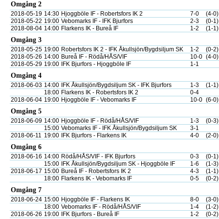
Omgång 2
2018-05-19
14:30
Hjoggböle IF - Robertsfors IK 2
7-0
(4-0)
2018-05-22
19:00
Vebomarks IF - IFK Bjurfors
2-3
(0-1)
2018-08-04
14:00
Flarkens IK - Bureå IF
1-2
(1-1)
Omgång 3
2018-05-25
19:00
Robertsfors IK 2 - IFK Åkullsjön/Bygdsiljum SK
1-2
(0-2)
2018-05-26
14:00
Bureå IF - Rödå/HÅS/VIF
10-0
(4-0)
2018-05-29
19:00
IFK Bjurfors - Hjoggböle IF
1-1
Omgång 4
2018-06-03
14:00
IFK Åkullsjön/Bygdsiljum SK - IFK Bjurfors
1-3
(1-1)
18:00
Flarkens IK - Robertsfors IK 2
0-4
2018-06-04
19:00
Hjoggböle IF - Vebomarks IF
10-0
(6-0)
Omgång 5
2018-06-09
14:00
Hjoggböle IF - Rödå/HÅS/VIF
1-3
(0-3)
15:00
Vebomarks IF - IFK Åkullsjön/Bygdsiljum SK
3-1
2018-06-11
19:00
IFK Bjurfors - Flarkens IK
4-0
(2-0)
Omgång 6
2018-06-16
14:00
Rödå/HÅS/VIF - IFK Bjurfors
0-3
(0-1)
15:00
IFK Åkullsjön/Bygdsiljum SK - Hjoggböle IF
1-6
(1-3)
2018-06-17
15:00
Bureå IF - Robertsfors IK 2
4-3
(1-1)
18:00
Flarkens IK - Vebomarks IF
0-5
(0-2)
Omgång 7
2018-06-24
15:00
Hjoggböle IF - Flarkens IK
8-0
(3-0)
18:00
Vebomarks IF - Rödå/HÅS/VIF
1-4
(1-2)
2018-06-26
19:00
IFK Bjurfors - Bureå IF
1-2
(0-2)