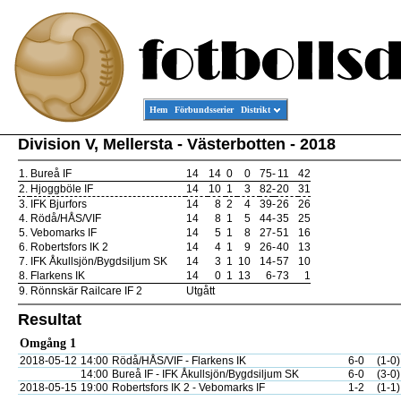
Hem
Förbundsserier
Distrikt
Division V, Mellersta - Västerbotten - 2018
1.
Bureå IF
14
14
0
0
75
-
11
42
2.
Hjoggböle IF
14
10
1
3
82
-
20
31
3.
IFK Bjurfors
14
8
2
4
39
-
26
26
4.
Rödå/HÅS/VIF
14
8
1
5
44
-
35
25
5.
Vebomarks IF
14
5
1
8
27
-
51
16
6.
Robertsfors IK 2
14
4
1
9
26
-
40
13
7.
IFK Åkullsjön/Bygdsiljum SK
14
3
1
10
14
-
57
10
8.
Flarkens IK
14
0
1
13
6
-
73
1
9.
Rönnskär Railcare IF 2
Utgått
Resultat
Omgång 1
2018-05-12
14:00
Rödå/HÅS/VIF - Flarkens IK
6-0
(1-0)
14:00
Bureå IF - IFK Åkullsjön/Bygdsiljum SK
6-0
(3-0)
2018-05-15
19:00
Robertsfors IK 2 - Vebomarks IF
1-2
(1-1)