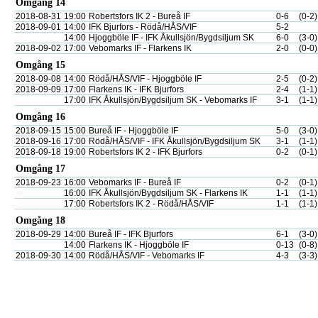
Omgång 14
2018-08-31
19:00
Robertsfors IK 2 - Bureå IF
0-6
(0-2)
2018-09-01
14:00
IFK Bjurfors - Rödå/HÅS/VIF
5-2
14:00
Hjoggböle IF - IFK Åkullsjön/Bygdsiljum SK
6-0
(3-0)
2018-09-02
17:00
Vebomarks IF - Flarkens IK
2-0
(0-0)
Omgång 15
2018-09-08
14:00
Rödå/HÅS/VIF - Hjoggböle IF
2-5
(0-2)
2018-09-09
17:00
Flarkens IK - IFK Bjurfors
2-4
(1-1)
17:00
IFK Åkullsjön/Bygdsiljum SK - Vebomarks IF
3-1
(1-1)
Omgång 16
2018-09-15
15:00
Bureå IF - Hjoggböle IF
5-0
(3-0)
2018-09-16
17:00
Rödå/HÅS/VIF - IFK Åkullsjön/Bygdsiljum SK
3-1
(1-1)
2018-09-18
19:00
Robertsfors IK 2 - IFK Bjurfors
0-2
(0-1)
Omgång 17
2018-09-23
16:00
Vebomarks IF - Bureå IF
0-2
(0-1)
16:00
IFK Åkullsjön/Bygdsiljum SK - Flarkens IK
1-1
(1-1)
17:00
Robertsfors IK 2 - Rödå/HÅS/VIF
1-1
(1-1)
Omgång 18
2018-09-29
14:00
Bureå IF - IFK Bjurfors
6-1
(3-0)
14:00
Flarkens IK - Hjoggböle IF
0-13
(0-8)
2018-09-30
14:00
Rödå/HÅS/VIF - Vebomarks IF
4-3
(3-3)