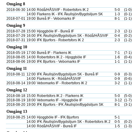
Omgång 8
2018-06-30
14:00
Rödå/HÅS/VIF - Robertsfors IK 2
5-0
(1-0)
14:00
Flarkens IK - IFK Åkullsjön/Bygdsiljum SK
1-3
(0-1)
2018-07-01
19:00
Bureå IF - Vebomarks IF
8-1
(1-1)
Omgång 9
2018-07-28
15:00
Hjoggböle IF - Bureå IF
2-3
(2-1)
2018-07-29
16:00
IFK Åkullsjön/Bygdsiljum SK - Rödå/HÅS/VIF
0-4
(0-2)
2018-07-31
19:00
IFK Bjurfors - Robertsfors IK 2
2-3
(1-2)
Omgång 10
2018-05-19
17:00
Bureå IF - Flarkens IK
7-1
(7-1)
2018-08-05
14:00
Robertsfors IK 2 - Hjoggböle IF
1-6
(0-4)
2018-08-06
19:00
IFK Bjurfors - Vebomarks IF
1-1
(1-1)
Omgång 11
2018-08-11
12:00
IFK Åkullsjön/Bygdsiljum SK - Bureå IF
0-9
(0-3)
14:00
Flarkens IK - Rödå/HÅS/VIF
0-9
(0-6)
2018-08-14
19:00
Vebomarks IF - Robertsfors IK 2
3-2
(1-1)
Omgång 12
2018-08-18
15:00
Robertsfors IK 2 - Flarkens IK
5-0
(5-0)
2018-08-19
18:00
Vebomarks IF - Hjoggböle IF
3-12
(1-7)
2018-08-20
19:00
IFK Bjurfors - IFK Åkullsjön/Bygdsiljum SK
8-1
(3-1)
Omgång 13
2018-08-25
14:00
Hjoggböle IF - IFK Bjurfors
5-1
14:00
IFK Åkullsjön/Bygdsiljum SK - Robertsfors IK 2
0-5
(0-2)
14:00
Rödå/HÅS/VIF - Bureå IF
1-5
(1-3)