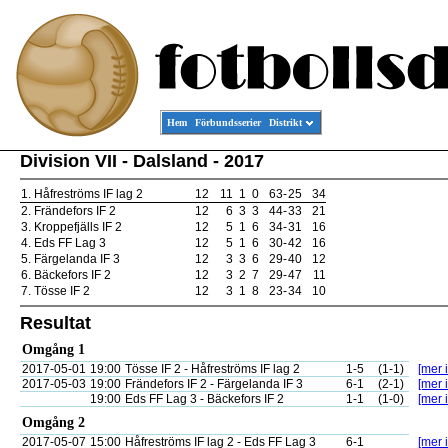
Hem
Förbundsserier
Distrikt
Division VII - Dalsland - 2017
1.
Håfreströms IF lag 2
12
11
1
0
63
-
25
34
2.
Frändefors IF 2
12
6
3
3
44
-
33
21
3.
Kroppefjälls IF 2
12
5
1
6
34
-
31
16
4.
Eds FF Lag 3
12
5
1
6
30
-
42
16
5.
Färgelanda IF 3
12
3
3
6
29
-
40
12
6.
Bäckefors IF 2
12
3
2
7
29
-
47
11
7.
Tösse IF 2
12
3
1
8
23
-
34
10
Resultat
Omgång 1
2017-05-01
19:00
Tösse IF 2 - Håfreströms IF lag 2
1-5
(1-1)
[mer i
2017-05-03
19:00
Frändefors IF 2 - Färgelanda IF 3
6-1
(2-1)
[mer i
19:00
Eds FF Lag 3 - Bäckefors IF 2
1-1
(1-0)
[mer i
Omgång 2
2017-05-07
15:00
Håfreströms IF lag 2 - Eds FF Lag 3
6-1
[mer i