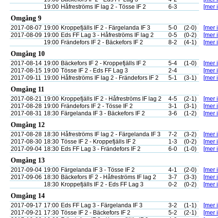
19:00
Håfreströms IF lag 2 - Tösse IF 2
6-3
[mer i
Omgång 9
2017-08-07
19:00
Kroppefjälls IF 2 - Färgelanda IF 3
5-0
(2-0)
[mer i
2017-08-09
19:00
Eds FF Lag 3 - Håfreströms IF lag 2
0-5
(0-2)
[mer i
19:00
Frändefors IF 2 - Bäckefors IF 2
8-2
(4-1)
[mer i
Omgång 10
2017-08-14
19:00
Bäckefors IF 2 - Kroppefjälls IF 2
5-4
(1-0)
[mer i
2017-08-15
19:00
Tösse IF 2 - Eds FF Lag 3
2-4
[mer i
2017-09-11
19:00
Håfreströms IF lag 2 - Frändefors IF 2
5-1
(3-1)
[mer i
Omgång 11
2017-08-21
19:00
Kroppefjälls IF 2 - Håfreströms IF lag 2
4-5
(2-1)
[mer i
2017-08-28
19:00
Frändefors IF 2 - Tösse IF 2
3-1
(3-1)
[mer i
2017-08-31
18:30
Färgelanda IF 3 - Bäckefors IF 2
3-6
(1-2)
[mer i
Omgång 12
2017-08-28
18:30
Håfreströms IF lag 2 - Färgelanda IF 3
7-2
(3-2)
[mer i
2017-08-30
18:30
Tösse IF 2 - Kroppefjälls IF 2
1-3
(0-2)
[mer i
2017-09-04
18:30
Eds FF Lag 3 - Frändefors IF 2
6-0
(1-0)
[mer i
Omgång 13
2017-09-04
19:00
Färgelanda IF 3 - Tösse IF 2
4-1
(2-0)
[mer i
2017-09-06
18:30
Bäckefors IF 2 - Håfreströms IF lag 2
3-7
(3-3)
[mer i
18:30
Kroppefjälls IF 2 - Eds FF Lag 3
0-2
(0-2)
[mer i
Omgång 14
2017-09-17
17:00
Eds FF Lag 3 - Färgelanda IF 3
3-2
(1-1)
[mer i
2017-09-21
17:30
Tösse IF 2 - Bäckefors IF 2
5-2
(2-1)
[mer i