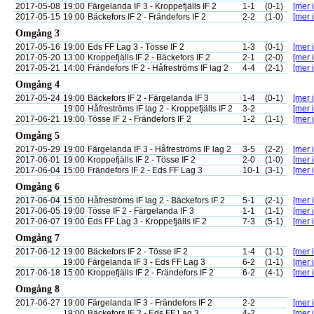
2017-05-08
19:00
Färgelanda IF 3 - Kroppefjälls IF 2
1-1
(0-1)
[mer i
2017-05-15
19:00
Bäckefors IF 2 - Frändefors IF 2
2-2
(1-0)
[mer i
Omgång 3
2017-05-16
19:00
Eds FF Lag 3 - Tösse IF 2
1-3
(0-1)
[mer i
2017-05-20
13:00
Kroppefjälls IF 2 - Bäckefors IF 2
2-1
(2-0)
[mer i
2017-05-21
14:00
Frändefors IF 2 - Håfreströms IF lag 2
4-4
(2-1)
[mer i
Omgång 4
2017-05-24
19:00
Bäckefors IF 2 - Färgelanda IF 3
1-4
(0-1)
[mer i
19:00
Håfreströms IF lag 2 - Kroppefjälls IF 2
3-2
[mer i
2017-06-21
19:00
Tösse IF 2 - Frändefors IF 2
1-2
(1-1)
[mer i
Omgång 5
2017-05-29
19:00
Färgelanda IF 3 - Håfreströms IF lag 2
3-5
(2-2)
[mer i
2017-06-01
19:00
Kroppefjälls IF 2 - Tösse IF 2
2-0
(1-0)
[mer i
2017-06-04
15:00
Frändefors IF 2 - Eds FF Lag 3
10-1
(3-1)
[mer i
Omgång 6
2017-06-04
15:00
Håfreströms IF lag 2 - Bäckefors IF 2
5-1
(2-1)
[mer i
2017-06-05
19:00
Tösse IF 2 - Färgelanda IF 3
1-1
(1-1)
[mer i
2017-06-07
19:00
Eds FF Lag 3 - Kroppefjälls IF 2
7-3
(5-1)
[mer i
Omgång 7
2017-06-12
19:00
Bäckefors IF 2 - Tösse IF 2
1-4
(1-1)
[mer i
19:00
Färgelanda IF 3 - Eds FF Lag 3
6-2
(1-1)
[mer i
2017-06-18
15:00
Kroppefjälls IF 2 - Frändefors IF 2
6-2
(4-1)
[mer i
Omgång 8
2017-06-27
19:00
Färgelanda IF 3 - Frändefors IF 2
2-2
[mer i
19:00
Bäckefors IF 2 - Eds FF Lag 3
4-2
[mer i