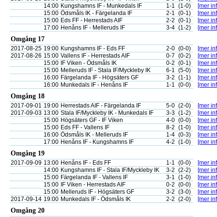
14:00
Kungshamns IF - Munkedals IF
1-1
(1-0)
[mer inf
15:00
Ödsmåls IK - Färgelanda IF
2-1
(0-1)
[mer inf
15:00
Eds FF - Herrestads AIF
2-2
(0-1)
[mer inf
17:00
Henåns IF - Melleruds IF
3-4
(1-2)
[mer inf
Omgång 17
2017-08-25
19:00
Kungshamns IF - Eds FF
2-0
(0-0)
[mer inf
2017-08-26
15:00
Vallens IF - Herrestads AIF
0-7
(0-2)
[mer inf
15:00
IF Viken - Ödsmåls IK
0-2
(0-1)
[mer inf
15:00
Melleruds IF - Stala IF/Myckleby IK
6-1
(5-0)
[mer inf
16:00
Färgelanda IF - Högsäters GF
3-2
(1-1)
[mer inf
16:00
Munkedals IF - Henåns IF
1-1
(0-0)
[mer inf
Omgång 18
2017-09-01
19:00
Herrestads AIF - Färgelanda IF
5-0
(2-0)
[mer inf
2017-09-03
13:00
Stala IF/Myckleby IK - Munkedals IF
3-3
(1-2)
[mer inf
15:00
Högsäters GF - IF Viken
4-0
(0-0)
[mer inf
15:00
Eds FF - Vallens IF
8-2
(1-0)
[mer inf
16:00
Ödsmåls IK - Melleruds IF
1-4
(0-3)
[mer inf
17:00
Henåns IF - Kungshamns IF
4-2
(1-0)
[mer inf
Omgång 19
2017-09-09
13:00
Henåns IF - Eds FF
1-1
(0-0)
[mer inf
14:00
Kungshamns IF - Stala IF/Myckleby IK
3-2
(2-2)
[mer inf
15:00
Färgelanda IF - Vallens IF
3-1
(1-0)
[mer inf
15:00
IF Viken - Herrestads AIF
0-2
(0-0)
[mer inf
15:00
Melleruds IF - Högsäters GF
3-2
(3-0)
[mer inf
2017-09-14
19:00
Munkedals IF - Ödsmåls IK
2-2
(2-0)
[mer inf
Omgång 20