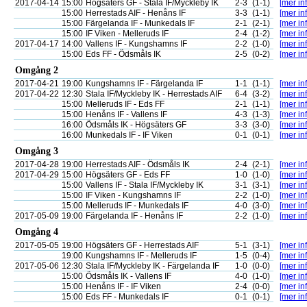
2017-04-14
15:00
Högsäters GF - Stala IF/Myckleby IK
2-3
(1-1)
[mer inf
15:00
Herrestads AIF - Henåns IF
3-3
(1-1)
[mer inf
15:00
Färgelanda IF - Munkedals IF
2-1
(2-1)
[mer inf
15:00
IF Viken - Melleruds IF
2-4
(1-2)
[mer inf
2017-04-17
14:00
Vallens IF - Kungshamns IF
2-2
(1-0)
[mer inf
15:00
Eds FF - Ödsmåls IK
2-5
(0-2)
[mer inf
Omgång 2
2017-04-21
19:00
Kungshamns IF - Färgelanda IF
1-1
(1-1)
[mer inf
2017-04-22
12:30
Stala IF/Myckleby IK - Herrestads AIF
6-4
(3-2)
[mer inf
15:00
Melleruds IF - Eds FF
2-1
(1-1)
[mer inf
15:00
Henåns IF - Vallens IF
4-3
(1-3)
[mer inf
16:00
Ödsmåls IK - Högsäters GF
3-3
(3-0)
[mer inf
16:00
Munkedals IF - IF Viken
0-1
(0-1)
[mer inf
Omgång 3
2017-04-28
19:00
Herrestads AIF - Ödsmåls IK
2-4
(2-1)
[mer inf
2017-04-29
15:00
Högsäters GF - Eds FF
1-0
(1-0)
[mer inf
15:00
Vallens IF - Stala IF/Myckleby IK
3-1
(3-1)
[mer inf
15:00
IF Viken - Kungshamns IF
2-2
(1-0)
[mer inf
15:00
Melleruds IF - Munkedals IF
4-0
(3-0)
[mer inf
2017-05-09
19:00
Färgelanda IF - Henåns IF
2-2
(1-0)
[mer inf
Omgång 4
2017-05-05
19:00
Högsäters GF - Herrestads AIF
5-1
(3-1)
[mer inf
19:00
Kungshamns IF - Melleruds IF
1-5
(0-4)
[mer inf
2017-05-06
12:30
Stala IF/Myckleby IK - Färgelanda IF
1-0
(0-0)
[mer inf
15:00
Ödsmåls IK - Vallens IF
4-0
(1-0)
[mer inf
15:00
Henåns IF - IF Viken
2-4
(0-0)
[mer inf
15:00
Eds FF - Munkedals IF
0-1
(0-1)
[mer inf