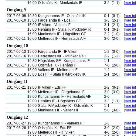
16:00
Ödsmåls IK - Munkedals IF
3-2
(1-1)
[mer inf
Omgång 9
2017-06-09
19:30
Kungshamns IF - Ödsmåls IK
0-1
(0-1)
[mer inf
2017-06-10
15:00
Färgelanda IF - Eds FF
3-3
(2-1)
[mer inf
15:00
IF Viken - Vallens IF
3-1
(2-1)
[mer inf
15:00
Henåns IF - Stala IF/Myckleby IK
0-1
(0-1)
[mer inf
16:00
Munkedals IF - Högsäters GF
2-2
(1-0)
[mer inf
2017-06-11
16:00
Melleruds IF - Herrestads AIF
3-0
(2-0)
[mer inf
Omgång 10
2017-06-13
19:00
Färgelanda IF - IF Viken
1-2
(0-0)
[mer inf
2017-06-16
19:00
Herrestads AIF - Munkedals IF
2-2
(1-2)
[mer inf
19:30
Högsäters GF - Kungshamns IF
1-1
[mer inf
2017-06-17
15:00
Ödsmåls IK - Henåns IF
7-0
(2-0)
[mer inf
15:00
Vallens IF - Melleruds IF
1-2
[mer inf
2017-06-18
15:00
Eds FF - Stala IF/Myckleby IK
2-1
(2-0)
[mer inf
Omgång 11
2017-06-21
19:00
IF Viken - Eds FF
2-2
(0-1)
[mer inf
19:00
Melleruds IF - Färgelanda IF
3-0
(3-0)
[mer inf
19:00
Kungshamns IF - Herrestads AIF
2-0
[mer inf
19:00
Henåns IF - Högsäters GF
3-3
(1-1)
[mer inf
19:00
Stala IF/Myckleby IK - Ödsmåls IK
1-1
[mer inf
19:30
Munkedals IF - Vallens IF
5-0
(3-0)
[mer inf
Omgång 12
2017-06-27
19:30
Kungshamns IF - Vallens IF
1-3
[mer inf
2017-06-28
19:00
Ödsmåls IK - Eds FF
3-0
(2-0)
[mer inf
19:00
Melleruds IF - IF Viken
4-0
(2-0)
[mer inf