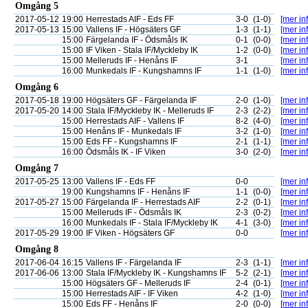
Omgång 5
2017-05-12
19:00
Herrestads AIF - Eds FF
3-0
(1-0)
[mer inf
2017-05-13
15:00
Vallens IF - Högsäters GF
1-3
(1-1)
[mer inf
15:00
Färgelanda IF - Ödsmåls IK
0-1
(0-0)
[mer inf
15:00
IF Viken - Stala IF/Myckleby IK
1-2
(0-0)
[mer inf
15:00
Melleruds IF - Henåns IF
3-1
[mer inf
16:00
Munkedals IF - Kungshamns IF
1-1
(1-0)
[mer inf
Omgång 6
2017-05-18
19:00
Högsäters GF - Färgelanda IF
2-0
(1-0)
[mer inf
2017-05-20
14:00
Stala IF/Myckleby IK - Melleruds IF
2-3
(2-2)
[mer inf
15:00
Herrestads AIF - Vallens IF
8-2
(4-0)
[mer inf
15:00
Henåns IF - Munkedals IF
3-2
(1-0)
[mer inf
15:00
Eds FF - Kungshamns IF
2-1
(1-1)
[mer inf
16:00
Ödsmåls IK - IF Viken
3-0
(2-0)
[mer inf
Omgång 7
2017-05-25
13:00
Vallens IF - Eds FF
0-0
[mer inf
19:00
Kungshamns IF - Henåns IF
1-1
(0-0)
[mer inf
2017-05-27
15:00
Färgelanda IF - Herrestads AIF
2-2
(0-1)
[mer inf
15:00
Melleruds IF - Ödsmåls IK
2-3
(0-2)
[mer inf
16:00
Munkedals IF - Stala IF/Myckleby IK
4-1
(3-0)
[mer inf
2017-05-29
19:00
IF Viken - Högsäters GF
0-0
[mer inf
Omgång 8
2017-06-04
16:15
Vallens IF - Färgelanda IF
2-3
(1-1)
[mer inf
2017-06-06
13:00
Stala IF/Myckleby IK - Kungshamns IF
5-2
(2-1)
[mer inf
15:00
Högsäters GF - Melleruds IF
2-4
(0-1)
[mer inf
15:00
Herrestads AIF - IF Viken
4-2
(1-0)
[mer inf
15:00
Eds FF - Henåns IF
2-0
(0-0)
[mer inf