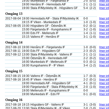
19:00
Munkedals IF - Färgelanda IF
2-0
(0-0)
[mer inf
19:00
Henåns IF - Herrestads AIF
2-1
(1-1)
[mer inf
19:00
Stala IF/Myckleby IK - Högsäters GF
5-4
(2-2)
[mer inf
Omgång 13
2017-08-04
19:00
Herrestads AIF - Stala IF/Myckleby IK
0-0
[mer inf
19:15
IF Viken - Munkedals IF
1-0
(1-0)
[mer inf
2017-08-05
15:00
Högsäters GF - Ödsmåls IK
0-2
(0-1)
[mer inf
15:00
Färgelanda IF - Kungshamns IF
3-2
(1-0)
[mer inf
15:00
Eds FF - Melleruds IF
1-4
(1-1)
[mer inf
15:15
Vallens IF - Henåns IF
3-1
(1-0)
[mer inf
Omgång 14
2017-08-10
19:00
Henåns IF - Färgelanda IF
1-0
(0-0)
[mer inf
2017-08-11
19:00
Eds FF - Högsäters GF
2-3
(0-2)
[mer inf
2017-08-12
13:00
Stala IF/Myckleby IK - Vallens IF
2-1
(1-1)
[mer inf
15:00
Ödsmåls IK - Herrestads AIF
2-2
(0-2)
[mer inf
16:00
Munkedals IF - Melleruds IF
0-3
(0-1)
[mer inf
16:00
Kungshamns IF - IF Viken
3-4
(1-2)
[mer inf
Omgång 15
2017-08-15
19:30
Vallens IF - Ödsmåls IK
1-7
(0-3)
[mer inf
2017-08-16
18:45
IF Viken - Henåns IF
2-2
(0-1)
[mer inf
19:00
Herrestads AIF - Högsäters GF
4-1
(0-1)
[mer inf
19:00
Färgelanda IF - Stala IF/Myckleby IK
2-0
(1-0)
[mer inf
19:00
Melleruds IF - Kungshamns IF
0-0
[mer inf
19:00
Munkedals IF - Eds FF
0-1
(0-0)
[mer inf
Omgång 16
2017-08-18
19:15
Högsäters GF - Vallens IF
3-1
(3-0)
[mer inf
2017-08-20
13:00
Stala IF/Myckleby IK - IF Viken
2-0
(1-0)
[mer inf