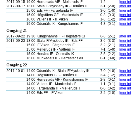
2017-09-15
19:00
Herrestads AIF - Melleruds IF
1-2
[mer inf
2017-09-17
13:00
Stala IF/Myckleby IK - Henåns IF
3-1
(2-0)
[mer inf
15:00
Eds FF - Färgelanda IF
3-0
(1-0)
[mer inf
15:00
Högsäters GF - Munkedals IF
0-3
(0-3)
[mer inf
16:00
Vallens IF - IF Viken
1-3
(1-2)
[mer inf
19:00
Ödsmåls IK - Kungshamns IF
4-3
(0-1)
[mer inf
Omgång 21
2017-09-22
19:30
Kungshamns IF - Högsäters GF
6-3
(2-1)
[mer inf
2017-09-23
13:00
Stala IF/Myckleby IK - Eds FF
3-6
(3-3)
[mer inf
15:00
IF Viken - Färgelanda IF
3-2
(2-1)
[mer inf
15:00
Melleruds IF - Vallens IF
7-1
(5-0)
[mer inf
15:00
Henåns IF - Ödsmåls IK
2-5
(2-2)
[mer inf
16:00
Munkedals IF - Herrestads AIF
0-1
(0-0)
[mer inf
Omgång 22
2017-10-01
14:00
Ödsmåls IK - Stala IF/Myckleby IK
7-0
(4-0)
[mer inf
14:00
Högsäters GF - Henåns IF
3-4
(1-2)
[mer inf
14:00
Herrestads AIF - Kungshamns IF
2-3
(0-1)
[mer inf
14:00
Vallens IF - Munkedals IF
1-1
(0-1)
[mer inf
14:00
Färgelanda IF - Melleruds IF
0-5
(0-2)
[mer inf
14:00
Eds FF - IF Viken
2-2
(2-0)
[mer inf