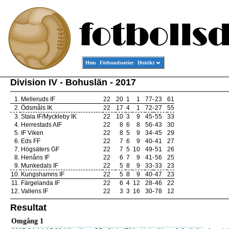
Hem
Förbundsserier
Distrikt
Division IV - Bohuslän - 2017
1.
Melleruds IF
22
20
1
1
77
-
23
61
2.
Ödsmåls IK
22
17
4
1
72
-
27
55
3.
Stala IF/Myckleby IK
22
10
3
9
45
-
55
33
4.
Herrestads AIF
22
8
6
8
56
-
43
30
5.
IF Viken
22
8
5
9
34
-
45
29
6.
Eds FF
22
7
6
9
40
-
41
27
7.
Högsäters GF
22
7
5
10
49
-
51
26
8.
Henåns IF
22
6
7
9
41
-
56
25
9.
Munkedals IF
22
5
8
9
33
-
33
23
10.
Kungshamns IF
22
5
8
9
40
-
47
23
11.
Färgelanda IF
22
6
4
12
28
-
46
22
12.
Vallens IF
22
3
3
16
30
-
78
12
Resultat
Omgång 1