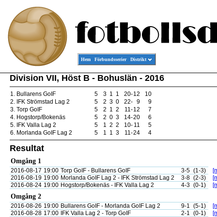
Hem
Förbundsserier
Distrikt
Division VII, Höst B - Bohuslän - 2016
1.
Bullarens GoIF
5
3
1
1
20
-
12
10
2.
IFK Strömstad Lag 2
5
2
3
0
22
-
9
9
3.
Torp GoIF
5
2
1
2
11
-
12
7
4.
Hogstorp/Bokenäs
5
2
0
3
14
-
20
6
5.
IFK Valla Lag 2
5
1
2
2
10
-
11
5
6.
Morlanda GoIF Lag 2
5
1
1
3
11
-
24
4
Resultat
Omgång 1
2016-08-17
19:00
Torp GoIF - Bullarens GoIF
3-5
(1-3)
[
2016-08-19
19:00
Morlanda GoIF Lag 2 - IFK Strömstad Lag 2
3-8
(2-3)
[
2016-08-24
19:00
Hogstorp/Bokenäs - IFK Valla Lag 2
4-3
(0-1)
[
Omgång 2
2016-08-26
19:00
Bullarens GoIF - Morlanda GoIF Lag 2
9-1
(5-1)
[
2016-08-28
17:00
IFK Valla Lag 2 - Torp GoIF
2-1
(0-1)
[