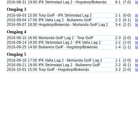
2016-08-31
19:00
IFK Strömstad Lag 2 - Hogstorp/Bokenäs
9-1
(7-0)
[
Omgång 3
2016-09-03
15:00
Torp GoIF - IFK Strömstad Lag 2
1-1
(0-0)
[
2016-09-04
17:00
IFK Valla Lag 2 - Bullarens GoIF
2-3
(0-1)
[
2016-09-07
18:00
Hogstorp/Bokenäs - Morlanda GoIF Lag 2
3-4
(2-2)
[
Omgång 4
2016-09-10
16:00
Morlanda GoIF Lag 2 - Torp GoIF
2-3
(2-0)
[
2016-09-14
19:00
IFK Strömstad Lag 2 - IFK Valla Lag 2
2-2
(1-0)
[
2016-09-25
14:00
Bullarens GoIF - Hogstorp/Bokenäs
1-4
(1-1)
[
Omgång 5
2016-09-18
17:00
IFK Valla Lag 2 - Morlanda GoIF Lag 2
1-1
(1-0)
[
2016-09-21
19:00
IFK Strömstad Lag 2 - Bullarens GoIF
2-2
(0-1)
[
2016-10-01
15:00
Torp GoIF - Hogstorp/Bokenäs
3-2
(2-0)
[