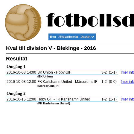
Hem
Förbundsserier
Distrikt
Kval till division V - Blekinge - 2016
Resultat
Omgång 1
2016-10-08
14:00
BK Union - Hoby GIF
3-2
(1-1)
[mer inf
(BK Union)
2016-10-08
12:00
FK Karlshamn United - Märserums IF
1-2
(0-0)
[mer inf
(Märserums IF)
Omgång 2
2016-10-15
12:00
Hoby GIF - FK Karlshamn United
1-2
(1-1)
[mer inf
(FK Karlshamn United)