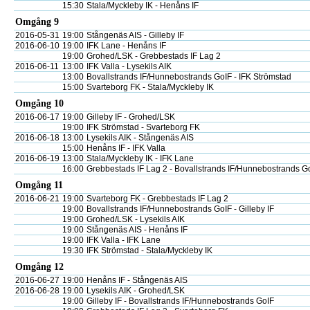
15:30
Stala/Myckleby IK - Henåns IF
Omgång 9
2016-05-31
19:00
Stångenäs AIS - Gilleby IF
2016-06-10
19:00
IFK Lane - Henåns IF
19:00
Grohed/LSK - Grebbestads IF Lag 2
2016-06-11
13:00
IFK Valla - Lysekils AIK
13:00
Bovallstrands IF/Hunnebostrands GoIF - IFK Strömstad
15:00
Svarteborg FK - Stala/Myckleby IK
Omgång 10
2016-06-17
19:00
Gilleby IF - Grohed/LSK
19:00
IFK Strömstad - Svarteborg FK
2016-06-18
13:00
Lysekils AIK - Stångenäs AIS
15:00
Henåns IF - IFK Valla
2016-06-19
13:00
Stala/Myckleby IK - IFK Lane
16:00
Grebbestads IF Lag 2 - Bovallstrands IF/Hunnebostrands G
Omgång 11
2016-06-21
19:00
Svarteborg FK - Grebbestads IF Lag 2
19:00
Bovallstrands IF/Hunnebostrands GoIF - Gilleby IF
19:00
Grohed/LSK - Lysekils AIK
19:00
Stångenäs AIS - Henåns IF
19:00
IFK Valla - IFK Lane
19:30
IFK Strömstad - Stala/Myckleby IK
Omgång 12
2016-06-27
19:00
Henåns IF - Stångenäs AIS
2016-06-28
19:00
Lysekils AIK - Grohed/LSK
19:00
Gilleby IF - Bovallstrands IF/Hunnebostrands GoIF