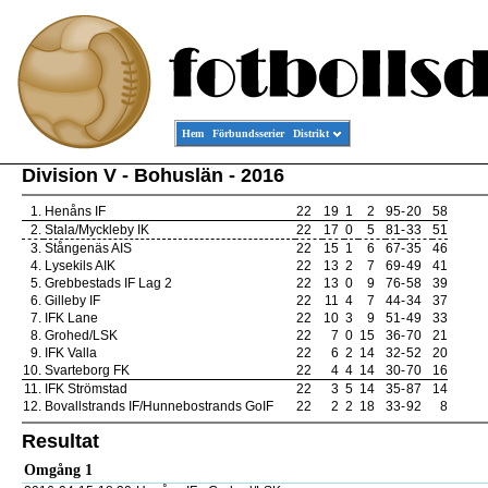
Hem
Förbundsserier
Distrikt
Division V - Bohuslän - 2016
1.
Henåns IF
22
19
1
2
95
-
20
58
2.
Stala/Myckleby IK
22
17
0
5
81
-
33
51
3.
Stångenäs AIS
22
15
1
6
67
-
35
46
4.
Lysekils AIK
22
13
2
7
69
-
49
41
5.
Grebbestads IF Lag 2
22
13
0
9
76
-
58
39
6.
Gilleby IF
22
11
4
7
44
-
34
37
7.
IFK Lane
22
10
3
9
51
-
49
33
8.
Grohed/LSK
22
7
0
15
36
-
70
21
9.
IFK Valla
22
6
2
14
32
-
52
20
10.
Svarteborg FK
22
4
4
14
30
-
70
16
11.
IFK Strömstad
22
3
5
14
35
-
87
14
12.
Bovallstrands IF/Hunnebostrands GoIF
22
2
2
18
33
-
92
8
Resultat
Omgång 1