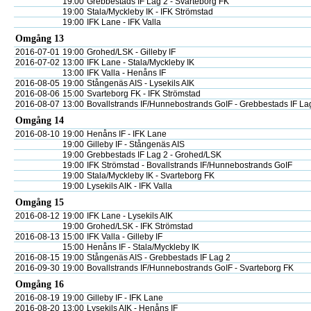
19:00
Grebbestads IF Lag 2 - Svarteborg FK
19:00
Stala/Myckleby IK - IFK Strömstad
19:00
IFK Lane - IFK Valla
Omgång 13
2016-07-01
19:00
Grohed/LSK - Gilleby IF
2016-07-02
13:00
IFK Lane - Stala/Myckleby IK
13:00
IFK Valla - Henåns IF
2016-08-05
19:00
Stångenäs AIS - Lysekils AIK
2016-08-06
15:00
Svarteborg FK - IFK Strömstad
2016-08-07
13:00
Bovallstrands IF/Hunnebostrands GoIF - Grebbestads IF La
Omgång 14
2016-08-10
19:00
Henåns IF - IFK Lane
19:00
Gilleby IF - Stångenäs AIS
19:00
Grebbestads IF Lag 2 - Grohed/LSK
19:00
IFK Strömstad - Bovallstrands IF/Hunnebostrands GoIF
19:00
Stala/Myckleby IK - Svarteborg FK
19:00
Lysekils AIK - IFK Valla
Omgång 15
2016-08-12
19:00
IFK Lane - Lysekils AIK
19:00
Grohed/LSK - IFK Strömstad
2016-08-13
15:00
IFK Valla - Gilleby IF
15:00
Henåns IF - Stala/Myckleby IK
2016-08-15
19:00
Stångenäs AIS - Grebbestads IF Lag 2
2016-09-30
19:00
Bovallstrands IF/Hunnebostrands GoIF - Svarteborg FK
Omgång 16
2016-08-19
19:00
Gilleby IF - IFK Lane
2016-08-20
13:00
Lysekils AIK - Henåns IF