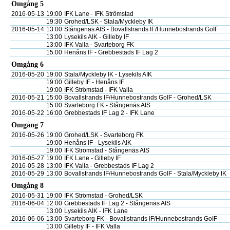
Omgång 5
2016-05-13
19:00
IFK Lane - IFK Strömstad
19:30
Grohed/LSK - Stala/Myckleby IK
2016-05-14
13:00
Stångenäs AIS - Bovallstrands IF/Hunnebostrands GoIF
13:00
Lysekils AIK - Gilleby IF
13:00
IFK Valla - Svarteborg FK
15:00
Henåns IF - Grebbestads IF Lag 2
Omgång 6
2016-05-20
19:00
Stala/Myckleby IK - Lysekils AIK
19:00
Gilleby IF - Henåns IF
19:00
IFK Strömstad - IFK Valla
2016-05-21
15:00
Bovallstrands IF/Hunnebostrands GoIF - Grohed/LSK
15:00
Svarteborg FK - Stångenäs AIS
2016-05-22
16:00
Grebbestads IF Lag 2 - IFK Lane
Omgång 7
2016-05-26
19:00
Grohed/LSK - Svarteborg FK
19:00
Henåns IF - Lysekils AIK
19:00
IFK Strömstad - Stångenäs AIS
2016-05-27
19:00
IFK Lane - Gilleby IF
2016-05-28
13:00
IFK Valla - Grebbestads IF Lag 2
2016-05-29
13:00
Bovallstrands IF/Hunnebostrands GoIF - Stala/Myckleby IK
Omgång 8
2016-05-31
19:00
IFK Strömstad - Grohed/LSK
2016-06-04
12:00
Grebbestads IF Lag 2 - Stångenäs AIS
13:00
Lysekils AIK - IFK Lane
2016-06-06
13:00
Svarteborg FK - Bovallstrands IF/Hunnebostrands GoIF
13:00
Gilleby IF - IFK Valla