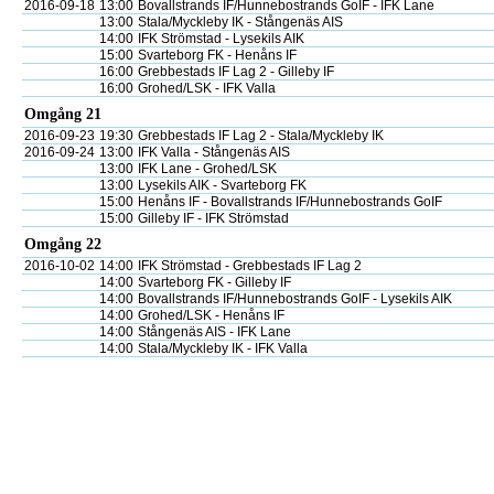
2016-09-18
13:00
Bovallstrands IF/Hunnebostrands GoIF - IFK Lane
13:00
Stala/Myckleby IK - Stångenäs AIS
14:00
IFK Strömstad - Lysekils AIK
15:00
Svarteborg FK - Henåns IF
16:00
Grebbestads IF Lag 2 - Gilleby IF
16:00
Grohed/LSK - IFK Valla
Omgång 21
2016-09-23
19:30
Grebbestads IF Lag 2 - Stala/Myckleby IK
2016-09-24
13:00
IFK Valla - Stångenäs AIS
13:00
IFK Lane - Grohed/LSK
13:00
Lysekils AIK - Svarteborg FK
15:00
Henåns IF - Bovallstrands IF/Hunnebostrands GoIF
15:00
Gilleby IF - IFK Strömstad
Omgång 22
2016-10-02
14:00
IFK Strömstad - Grebbestads IF Lag 2
14:00
Svarteborg FK - Gilleby IF
14:00
Bovallstrands IF/Hunnebostrands GoIF - Lysekils AIK
14:00
Grohed/LSK - Henåns IF
14:00
Stångenäs AIS - IFK Lane
14:00
Stala/Myckleby IK - IFK Valla