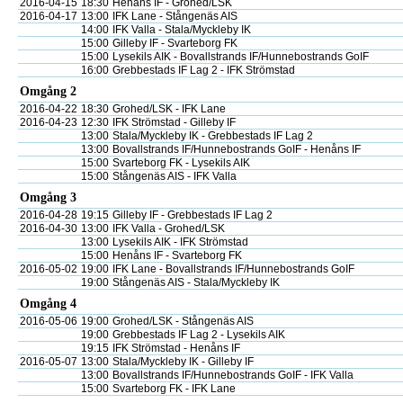
2016-04-15
18:30
Henåns IF - Grohed/LSK
2016-04-17
13:00
IFK Lane - Stångenäs AIS
14:00
IFK Valla - Stala/Myckleby IK
15:00
Gilleby IF - Svarteborg FK
15:00
Lysekils AIK - Bovallstrands IF/Hunnebostrands GoIF
16:00
Grebbestads IF Lag 2 - IFK Strömstad
Omgång 2
2016-04-22
18:30
Grohed/LSK - IFK Lane
2016-04-23
12:30
IFK Strömstad - Gilleby IF
13:00
Stala/Myckleby IK - Grebbestads IF Lag 2
13:00
Bovallstrands IF/Hunnebostrands GoIF - Henåns IF
15:00
Svarteborg FK - Lysekils AIK
15:00
Stångenäs AIS - IFK Valla
Omgång 3
2016-04-28
19:15
Gilleby IF - Grebbestads IF Lag 2
2016-04-30
13:00
IFK Valla - Grohed/LSK
13:00
Lysekils AIK - IFK Strömstad
15:00
Henåns IF - Svarteborg FK
2016-05-02
19:00
IFK Lane - Bovallstrands IF/Hunnebostrands GoIF
19:00
Stångenäs AIS - Stala/Myckleby IK
Omgång 4
2016-05-06
19:00
Grohed/LSK - Stångenäs AIS
19:00
Grebbestads IF Lag 2 - Lysekils AIK
19:15
IFK Strömstad - Henåns IF
2016-05-07
13:00
Stala/Myckleby IK - Gilleby IF
13:00
Bovallstrands IF/Hunnebostrands GoIF - IFK Valla
15:00
Svarteborg FK - IFK Lane