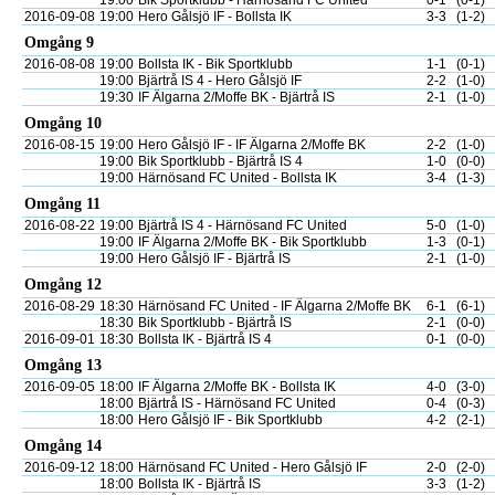
19:00
Bik Sportklubb - Härnösand FC United
0-1
(0-1)
2016-09-08
19:00
Hero Gålsjö IF - Bollsta IK
3-3
(1-2)
Omgång 9
2016-08-08
19:00
Bollsta IK - Bik Sportklubb
1-1
(0-1)
19:00
Bjärtrå IS 4 - Hero Gålsjö IF
2-2
(1-0)
19:30
IF Älgarna 2/Moffe BK - Bjärtrå IS
2-1
(1-0)
Omgång 10
2016-08-15
19:00
Hero Gålsjö IF - IF Älgarna 2/Moffe BK
2-2
(1-0)
19:00
Bik Sportklubb - Bjärtrå IS 4
1-0
(0-0)
19:00
Härnösand FC United - Bollsta IK
3-4
(1-3)
Omgång 11
2016-08-22
19:00
Bjärtrå IS 4 - Härnösand FC United
5-0
(1-0)
19:00
IF Älgarna 2/Moffe BK - Bik Sportklubb
1-3
(0-1)
19:00
Hero Gålsjö IF - Bjärtrå IS
2-1
(1-0)
Omgång 12
2016-08-29
18:30
Härnösand FC United - IF Älgarna 2/Moffe BK
6-1
(6-1)
18:30
Bik Sportklubb - Bjärtrå IS
2-1
(0-0)
2016-09-01
18:30
Bollsta IK - Bjärtrå IS 4
0-1
(0-0)
Omgång 13
2016-09-05
18:00
IF Älgarna 2/Moffe BK - Bollsta IK
4-0
(3-0)
18:00
Bjärtrå IS - Härnösand FC United
0-4
(0-3)
18:00
Hero Gålsjö IF - Bik Sportklubb
4-2
(2-1)
Omgång 14
2016-09-12
18:00
Härnösand FC United - Hero Gålsjö IF
2-0
(2-0)
18:00
Bollsta IK - Bjärtrå IS
3-3
(1-2)