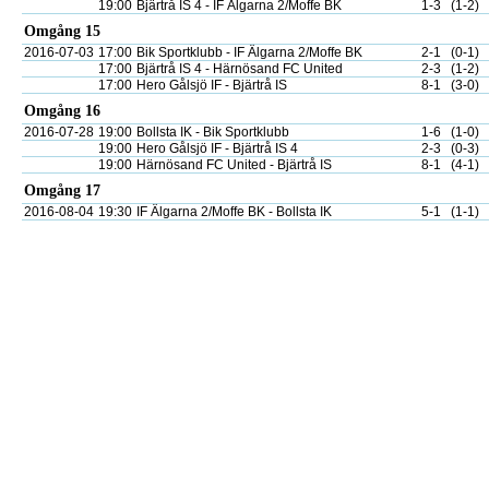
19:00
Bjärtrå IS 4 - IF Älgarna 2/Moffe BK
1-3
(1-2)
Omgång 15
2016-07-03
17:00
Bik Sportklubb - IF Älgarna 2/Moffe BK
2-1
(0-1)
17:00
Bjärtrå IS 4 - Härnösand FC United
2-3
(1-2)
17:00
Hero Gålsjö IF - Bjärtrå IS
8-1
(3-0)
Omgång 16
2016-07-28
19:00
Bollsta IK - Bik Sportklubb
1-6
(1-0)
19:00
Hero Gålsjö IF - Bjärtrå IS 4
2-3
(0-3)
19:00
Härnösand FC United - Bjärtrå IS
8-1
(4-1)
Omgång 17
2016-08-04
19:30
IF Älgarna 2/Moffe BK - Bollsta IK
5-1
(1-1)