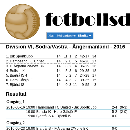
Hem
Förbundsserier
Distrikt
Division VI, Södra/Västra - Ångermanland - 2016
1.
Bik Sportklubb
14
11
1
2
42
-
17
34
2.
Härnösand FC United
14
9
0
5
46
-
26
27
3.
IF Älgarna 2/Moffe BK
14
8
2
4
36
-
29
26
4.
Bollsta IK
14
5
3
6
29
-
35
18
5.
Bjärtrå IS 4
14
5
2
7
24
-
28
17
6.
Hero Gålsjö IF
14
4
3
7
39
-
35
15
7.
Bjärtrå IS
14
0
3
11
9
-
55
3
Resultat
Omgång 1
2016-05-16
19:00
Härnösand FC United - Bik Sportklubb
2-4
(0-3)
19:00
Bollsta IK - Hero Gålsjö IF
5-2
(2-0)
19:00
Bjärtrå IS 4 - Bjärtrå IS
0-0
Omgång 2
2016-05-23
19:00
Bjärtrå IS - IF Älgarna 2/Moffe BK
0-0