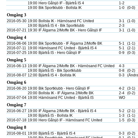
19:00
Hero Gålsjö IF - Bjärtrå IS 4
1-2
19:00
Bik Sportklubb - Bollsta IK
1-0
(0-0)
Omgång 3
2016-05-30
19:00
Bollsta IK - Härnösand FC United
3-1
(1-0)
19:00
Bjärtrå IS 4 - Bik Sportklubb
2-3
2016-07-21
19:30
IF Älgarna 2/Moffe BK - Hero Gålsjö IF
3-1
(1-0)
Omgång 4
2016-06-06
19:00
Bik Sportklubb - IF Älgarna 2/Moffe BK
5-1
(1-1)
2016-07-11
19:00
Härnösand FC United - Bjärtrå IS 4
5-1
(2-1)
2016-07-25
19:00
Bjärtrå IS - Hero Gålsjö IF
0-9
(0-3)
Omgång 5
2016-06-13
19:00
IF Älgarna 2/Moffe BK - Härnösand FC United
4-3
19:00
Bjärtrå IS - Bik Sportklubb
0-8
(0-2)
2016-08-07
12:00
Bjärtrå IS 4 - Bollsta IK
0-3
(Ändra
Omgång 6
2016-06-20
19:00
Bik Sportklubb - Hero Gålsjö IF
4-2
(3-1)
20:00
Bollsta IK - IF Älgarna 2/Moffe BK
2-4
(0-2)
2016-07-04
19:00
Härnösand FC United - Bjärtrå IS
WO
Omgång 7
2016-06-27
19:00
IF Älgarna 2/Moffe BK - Bjärtrå IS 4
5-2
(2-1)
19:00
Bjärtrå IS - Bollsta IK
1-3
(1-1)
2016-07-18
19:00
Hero Gålsjö IF - Härnösand FC United
1-5
(0-3)
Omgång 8
2016-08-01
19:00
Bjärtrå IS - Bjärtrå IS 4
0-3
(0-2)