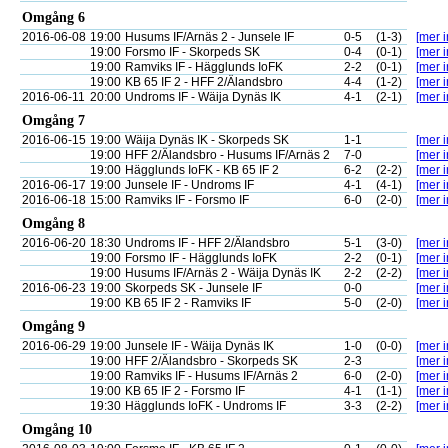
Omgång 6
2016-06-08
19:00
Husums IF/Arnäs 2 - Junsele IF
0-5
(1-3)
[mer i
19:00
Forsmo IF - Skorpeds SK
0-4
(0-1)
[mer i
19:00
Ramviks IF - Hägglunds IoFK
2-2
(0-1)
[mer i
19:00
KB 65 IF 2 - HFF 2/Älandsbro
4-4
(1-2)
[mer i
2016-06-11
20:00
Undroms IF - Wäija Dynäs IK
4-1
(2-1)
[mer i
Omgång 7
2016-06-15
19:00
Wäija Dynäs IK - Skorpeds SK
1-1
[mer i
19:00
HFF 2/Älandsbro - Husums IF/Arnäs 2
7-0
[mer i
19:00
Hägglunds IoFK - KB 65 IF 2
6-2
(2-2)
[mer i
2016-06-17
19:00
Junsele IF - Undroms IF
4-1
(4-1)
[mer i
2016-06-18
15:00
Ramviks IF - Forsmo IF
6-0
(2-0)
[mer i
Omgång 8
2016-06-20
18:30
Undroms IF - HFF 2/Älandsbro
5-1
(3-0)
[mer i
19:00
Forsmo IF - Hägglunds IoFK
2-2
(0-1)
[mer i
19:00
Husums IF/Arnäs 2 - Wäija Dynäs IK
2-2
(2-2)
[mer i
2016-06-23
19:00
Skorpeds SK - Junsele IF
0-0
[mer i
19:00
KB 65 IF 2 - Ramviks IF
5-0
(2-0)
[mer i
Omgång 9
2016-06-29
19:00
Junsele IF - Wäija Dynäs IK
1-0
(0-0)
[mer i
19:00
HFF 2/Älandsbro - Skorpeds SK
2-3
[mer i
19:00
Ramviks IF - Husums IF/Arnäs 2
6-0
(2-0)
[mer i
19:00
KB 65 IF 2 - Forsmo IF
4-1
(1-1)
[mer i
19:30
Hägglunds IoFK - Undroms IF
3-3
(2-2)
[mer i
Omgång 10