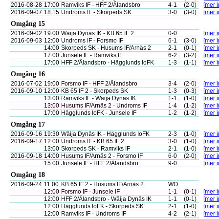
2016-08-28
17:00
Ramviks IF - HFF 2/Älandsbro
4-1
(2-0)
[mer i
2016-09-07
18:15
Undroms IF - Skorpeds SK
3-0
(3-0)
[mer i
Omgång 15
2016-09-02
19:00
Wäija Dynäs IK - KB 65 IF 2
0-0
[mer i
2016-09-03
12:00
Undroms IF - Forsmo IF
6-1
(3-0)
[mer i
14:00
Skorpeds SK - Husums IF/Arnäs 2
2-1
(0-1)
[mer i
17:00
Junsele IF - Ramviks IF
6-2
(3-2)
[mer i
17:00
HFF 2/Älandsbro - Hägglunds IoFK
1-3
(1-1)
[mer i
Omgång 16
2016-07-02
19:00
Forsmo IF - HFF 2/Älandsbro
3-4
(2-0)
[mer i
2016-09-10
12:00
KB 65 IF 2 - Skorpeds SK
1-3
(0-3)
[mer i
13:00
Ramviks IF - Wäija Dynäs IK
1-1
(1-0)
[mer i
13:00
Husums IF/Arnäs 2 - Undroms IF
1-4
(1-2)
[mer i
17:00
Hägglunds IoFK - Junsele IF
1-2
(1-2)
[mer i
Omgång 17
2016-09-16
19:30
Wäija Dynäs IK - Hägglunds IoFK
2-3
(1-0)
[mer i
2016-09-17
12:00
Undroms IF - KB 65 IF 2
3-0
(1-0)
[mer i
13:00
Skorpeds SK - Ramviks IF
2-1
(1-0)
[mer i
2016-09-18
14:00
Husums IF/Arnäs 2 - Forsmo IF
6-0
(2-0)
[mer i
15:00
Junsele IF - HFF 2/Älandsbro
9-0
[mer i
Omgång 18
2016-09-24
11:00
KB 65 IF 2 - Husums IF/Arnäs 2
WO
12:00
Forsmo IF - Junsele IF
1-1
(0-1)
[mer i
12:00
HFF 2/Älandsbro - Wäija Dynäs IK
1-1
(0-1)
[mer i
12:00
Hägglunds IoFK - Skorpeds SK
2-1
(1-0)
[mer i
12:00
Ramviks IF - Undroms IF
4-2
(2-1)
[mer i