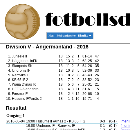
Hem
Förbundsserier
Distrikt
Division V - Ångermanland - 2016
1.
Junsele IF
18
15
2
1
81
-
14
47
2.
Hägglunds IoFK
18
13
3
2
68
-
25
42
3.
Skorpeds SK
18
11
2
5
54
-
26
35
4.
Undroms IF
18
10
3
5
52
-
36
33
5.
Ramviks IF
18
8
2
8
43
-
43
26
6.
KB 65 IF 2
18
7
2
9
38
-
52
23
7.
Wäija Dynäs IK
18
5
6
7
25
-
31
21
8.
HFF 2/Älandsbro
18
4
3
11
31
-
61
15
9.
Forsmo IF
18
2
4
12
20
-
68
10
10.
Husums IF/Arnäs 2
18
1
1
16
15
-
71
4
Resultat
Omgång 1
2016-05-04
19:00
Husums IF/Arnäs 2 - KB 65 IF 2
0-3
(0-1)
[mer i
19:00
Undroms IF - Ramviks IF
3-1
(0-1)
[mer i