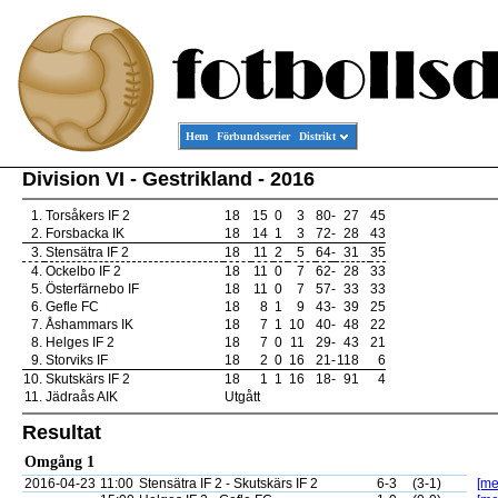
Hem
Förbundsserier
Distrikt
Division VI - Gestrikland - 2016
1.
Torsåkers IF 2
18
15
0
3
80
-
27
45
2.
Forsbacka IK
18
14
1
3
72
-
28
43
3.
Stensätra IF 2
18
11
2
5
64
-
31
35
4.
Ockelbo IF 2
18
11
0
7
62
-
28
33
5.
Österfärnebo IF
18
11
0
7
57
-
33
33
6.
Gefle FC
18
8
1
9
43
-
39
25
7.
Åshammars IK
18
7
1
10
40
-
48
22
8.
Helges IF 2
18
7
0
11
29
-
43
21
9.
Storviks IF
18
2
0
16
21
-
118
6
10.
Skutskärs IF 2
18
1
1
16
18
-
91
4
11.
Jädraås AIK
Utgått
Resultat
Omgång 1
2016-04-23
11:00
Stensätra IF 2 - Skutskärs IF 2
6-3
(3-1)
[me