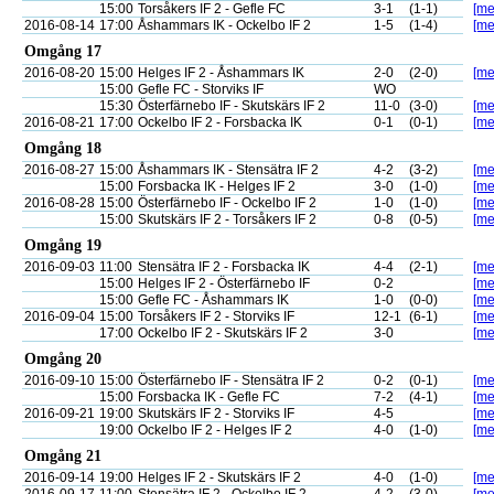
15:00
Torsåkers IF 2 - Gefle FC
3-1
(1-1)
[me
2016-08-14
17:00
Åshammars IK - Ockelbo IF 2
1-5
(1-4)
[me
Omgång 17
2016-08-20
15:00
Helges IF 2 - Åshammars IK
2-0
(2-0)
[me
15:00
Gefle FC - Storviks IF
WO
15:30
Österfärnebo IF - Skutskärs IF 2
11-0
(3-0)
[me
2016-08-21
17:00
Ockelbo IF 2 - Forsbacka IK
0-1
(0-1)
[me
Omgång 18
2016-08-27
15:00
Åshammars IK - Stensätra IF 2
4-2
(3-2)
[me
15:00
Forsbacka IK - Helges IF 2
3-0
(1-0)
[me
2016-08-28
15:00
Österfärnebo IF - Ockelbo IF 2
1-0
(1-0)
[me
15:00
Skutskärs IF 2 - Torsåkers IF 2
0-8
(0-5)
[me
Omgång 19
2016-09-03
11:00
Stensätra IF 2 - Forsbacka IK
4-4
(2-1)
[me
15:00
Helges IF 2 - Österfärnebo IF
0-2
[me
15:00
Gefle FC - Åshammars IK
1-0
(0-0)
[me
2016-09-04
15:00
Torsåkers IF 2 - Storviks IF
12-1
(6-1)
[me
17:00
Ockelbo IF 2 - Skutskärs IF 2
3-0
[me
Omgång 20
2016-09-10
15:00
Österfärnebo IF - Stensätra IF 2
0-2
(0-1)
[me
15:00
Forsbacka IK - Gefle FC
7-2
(4-1)
[me
2016-09-21
19:00
Skutskärs IF 2 - Storviks IF
4-5
[me
19:00
Ockelbo IF 2 - Helges IF 2
4-0
(1-0)
[me
Omgång 21
2016-09-14
19:00
Helges IF 2 - Skutskärs IF 2
4-0
(1-0)
[me