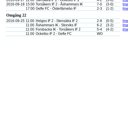
2016-09-17
11:00
Stensätra IF 2 - Ockelbo IF 2
4-2
(3-0)
[me
2016-09-18
15:00
Torsåkers IF 2 - Åshammars IK
7-0
(3-0)
[me
17:00
Gefle FC - Österfärnebo IF
2-3
(1-2)
[me
Omgång 22
2016-09-25
11:00
Helges IF 2 - Stensätra IF 2
2-8
(0-5)
[me
11:00
Åshammars IK - Storviks IF
6-2
(3-2)
[me
11:00
Forsbacka IK - Torsåkers IF 2
5-4
(4-2)
[me
11:00
Ockelbo IF 2 - Gefle FC
WO