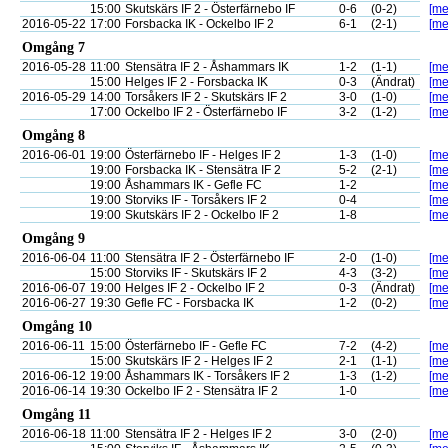
15:00
Skutskärs IF 2 - Österfärnebo IF
0-6
(0-2)
[me
2016-05-22
17:00
Forsbacka IK - Ockelbo IF 2
6-1
(2-1)
[me
Omgång 7
2016-05-28
11:00
Stensätra IF 2 - Åshammars IK
1-2
(1-1)
[me
15:00
Helges IF 2 - Forsbacka IK
0-3
(Ändrat)
[me
2016-05-29
14:00
Torsåkers IF 2 - Skutskärs IF 2
3-0
(1-0)
[me
17:00
Ockelbo IF 2 - Österfärnebo IF
3-2
(1-2)
[me
Omgång 8
2016-06-01
19:00
Österfärnebo IF - Helges IF 2
1-3
(1-0)
[me
19:00
Forsbacka IK - Stensätra IF 2
5-2
(2-1)
[me
19:00
Åshammars IK - Gefle FC
1-2
[me
19:00
Storviks IF - Torsåkers IF 2
0-4
[me
19:00
Skutskärs IF 2 - Ockelbo IF 2
1-8
[me
Omgång 9
2016-06-04
11:00
Stensätra IF 2 - Österfärnebo IF
2-0
(1-0)
[me
15:00
Storviks IF - Skutskärs IF 2
4-3
(3-2)
[me
2016-06-07
19:00
Helges IF 2 - Ockelbo IF 2
0-3
(Ändrat)
[me
2016-06-27
19:30
Gefle FC - Forsbacka IK
1-2
(0-2)
[me
Omgång 10
2016-06-11
15:00
Österfärnebo IF - Gefle FC
7-2
(4-2)
[me
15:00
Skutskärs IF 2 - Helges IF 2
2-1
(1-1)
[me
2016-06-12
19:00
Åshammars IK - Torsåkers IF 2
1-3
(1-2)
[me
2016-06-14
19:30
Ockelbo IF 2 - Stensätra IF 2
1-0
[me
Omgång 11
2016-06-18
11:00
Stensätra IF 2 - Helges IF 2
3-0
(2-0)
[me