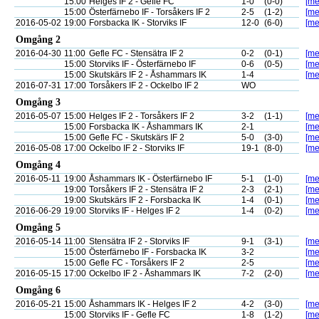
15:00
Helges IF 2 - Gefle FC
1-0
(0-0)
[me
15:00
Österfärnebo IF - Torsåkers IF 2
2-5
(1-2)
[me
2016-05-02
19:00
Forsbacka IK - Storviks IF
12-0
(6-0)
[me
Omgång 2
2016-04-30
11:00
Gefle FC - Stensätra IF 2
0-2
(0-1)
[me
15:00
Storviks IF - Österfärnebo IF
0-6
(0-5)
[me
15:00
Skutskärs IF 2 - Åshammars IK
1-4
[me
2016-07-31
17:00
Torsåkers IF 2 - Ockelbo IF 2
WO
Omgång 3
2016-05-07
15:00
Helges IF 2 - Torsåkers IF 2
3-2
(1-1)
[me
15:00
Forsbacka IK - Åshammars IK
2-1
[me
15:00
Gefle FC - Skutskärs IF 2
5-0
(3-0)
[me
2016-05-08
17:00
Ockelbo IF 2 - Storviks IF
19-1
(8-0)
[me
Omgång 4
2016-05-11
19:00
Åshammars IK - Österfärnebo IF
5-1
(1-0)
[me
19:00
Torsåkers IF 2 - Stensätra IF 2
2-3
(2-1)
[me
19:00
Skutskärs IF 2 - Forsbacka IK
1-4
(0-1)
[me
2016-06-29
19:00
Storviks IF - Helges IF 2
1-4
(0-2)
[me
Omgång 5
2016-05-14
11:00
Stensätra IF 2 - Storviks IF
9-1
(3-1)
[me
15:00
Österfärnebo IF - Forsbacka IK
3-2
[me
15:00
Gefle FC - Torsåkers IF 2
2-5
[me
2016-05-15
17:00
Ockelbo IF 2 - Åshammars IK
7-2
(2-0)
[me
Omgång 6
2016-05-21
15:00
Åshammars IK - Helges IF 2
4-2
(3-0)
[me
15:00
Storviks IF - Gefle FC
1-8
(1-2)
[me