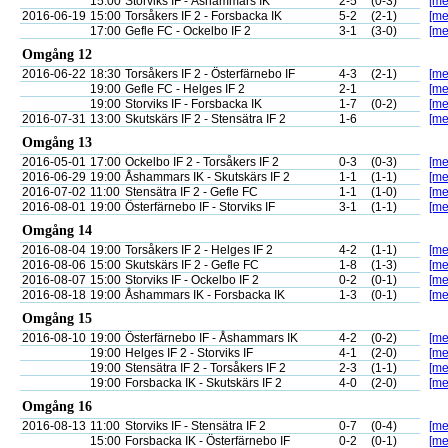
15:00
Storviks IF - Åshammars IK
2-5
(0-3)
[me
2016-06-19
15:00
Torsåkers IF 2 - Forsbacka IK
5-2
(2-1)
[me
17:00
Gefle FC - Ockelbo IF 2
3-1
(3-0)
[me
Omgång 12
2016-06-22
18:30
Torsåkers IF 2 - Österfärnebo IF
4-3
(2-1)
[me
19:00
Gefle FC - Helges IF 2
2-1
[me
19:00
Storviks IF - Forsbacka IK
1-7
(0-2)
[me
2016-07-31
13:00
Skutskärs IF 2 - Stensätra IF 2
1-6
[me
Omgång 13
2016-05-01
17:00
Ockelbo IF 2 - Torsåkers IF 2
0-3
(0-3)
[me
2016-06-29
19:00
Åshammars IK - Skutskärs IF 2
1-1
(1-1)
[me
2016-07-02
11:00
Stensätra IF 2 - Gefle FC
1-1
(1-0)
[me
2016-08-01
19:00
Österfärnebo IF - Storviks IF
3-1
(1-1)
[me
Omgång 14
2016-08-04
19:00
Torsåkers IF 2 - Helges IF 2
4-2
(1-1)
[me
2016-08-06
15:00
Skutskärs IF 2 - Gefle FC
1-8
(1-3)
[me
2016-08-07
15:00
Storviks IF - Ockelbo IF 2
0-2
(0-1)
[me
2016-08-18
19:00
Åshammars IK - Forsbacka IK
1-3
(0-1)
[me
Omgång 15
2016-08-10
19:00
Österfärnebo IF - Åshammars IK
4-2
(0-2)
[me
19:00
Helges IF 2 - Storviks IF
4-1
(2-0)
[me
19:00
Stensätra IF 2 - Torsåkers IF 2
2-3
(1-1)
[me
19:00
Forsbacka IK - Skutskärs IF 2
4-0
(2-0)
[me
Omgång 16
2016-08-13
11:00
Storviks IF - Stensätra IF 2
0-7
(0-4)
[me
15:00
Forsbacka IK - Österfärnebo IF
0-2
(0-1)
[me